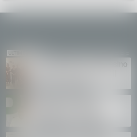
ULTIME NEWS
A San Martino in Val Masino
“Melodie d’estate, dove il
verso si fa canto”
Passaggi a livello in
Valtellina, Fragomeli e
Iannotti (Pd): «Dopo le
Olimpiadi solo un terzo delle