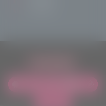
Tele Sondrio News
TeleSondrioNews
ASCOLTACI OVUNQUE