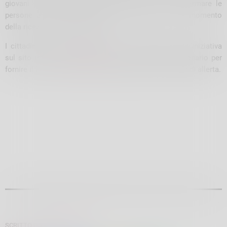
giovani – conclude l’assessore Rossatti – è di informare le
persone anziane a loro vicine e di supportarle nel momento
della ricezione del messaggio».
I cittadini possono trovare tutte le informazioni sull’iniziativa
sul sito internet
www.it-alert.it
e compilare il questionario per
fornire il loro contributo al miglioramento del sistema di allerta.
SCRITTO DA:
SARA BALDINI