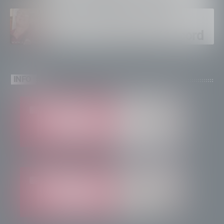
ventinovenne
Calici Valtellina, Sondrio
brinda a un’estate da record
INFO