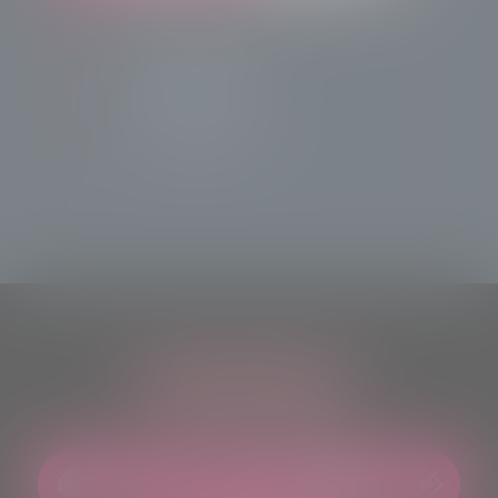
info@radiotsn.tv
Tele Sondrio News
TeleSondrioNews
ASCOLTACI OVUNQUE