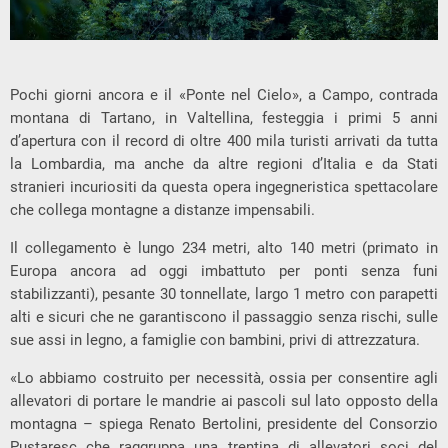
Pochi giorni ancora e il «Ponte nel Cielo», a Campo, contrada
montana di Tartano, in Valtellina, festeggia i primi 5 anni
d’apertura con il record di oltre 400 mila turisti arrivati da tutta
la Lombardia, ma anche da altre regioni d’Italia e da Stati
stranieri incuriositi da questa opera ingegneristica spettacolare
che collega montagne a distanze impensabili.
Il collegamento è lungo 234 metri, alto 140 metri (primato in
Europa ancora ad oggi imbattuto per ponti senza funi
stabilizzanti), pesante 30 tonnellate, largo 1 metro con parapetti
alti e sicuri che ne garantiscono il passaggio senza rischi, sulle
sue assi in legno, a famiglie con bambini, privi di attrezzatura.
«Lo abbiamo costruito per necessità, ossia per consentire agli
allevatori di portare le mandrie ai pascoli sul lato opposto della
montagna – spiega Renato Bertolini, presidente del Consorzio
Pustaresc che raggruppa una trentina di allevatori soci del