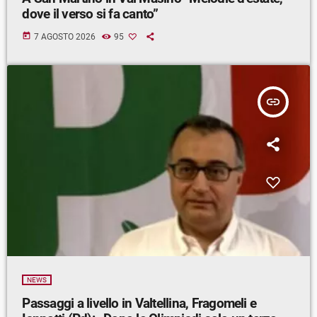
dove il verso si fa canto”
today
7 AGOSTO 2026
95
insert_link
NEWS
Passaggi a livello in Valtellina, Fragomeli e