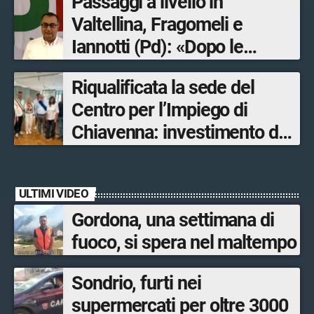
Passaggi a livello in
Valtellina, Fragomeli e
Iannotti (Pd): «Dopo le
Olimpiadi solo un terzo delle
Riqualificata la sede del
opere sostitutive sarà
Centro per l’Impiego di
ultimato entro il 2026»
Chiavenna: investimento da
quasi 250mila euro
ULTIMI VIDEO
Gordona, una settimana di
fuoco, si spera nel maltempo
Sondrio, furti nei
supermercati per oltre 3000