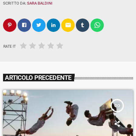
SCRITTO DA:
SARA BALDINI
email
RATE IT
ARTICOLO PRECEDENTE
insert_link