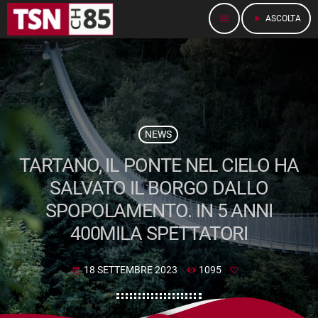
menu
play_arrow
ASCOLTA
NEWS
TARTANO, IL PONTE NEL CIELO HA
SALVATO IL BORGO DALLO
SPOPOLAMENTO. IN 5 ANNI
400MILA SPETTATORI
18 SETTEMBRE 2023
1095
today