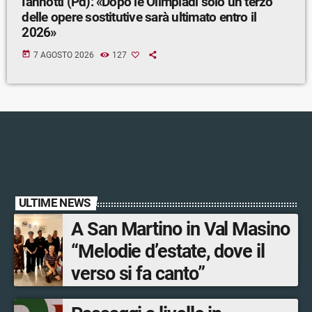
Iannotti (Pd): «Dopo le Olimpiadi solo un terzo
delle opere sostitutive sarà ultimato entro il
2026»
today
7 AGOSTO 2026
127
ULTIME NEWS
A San Martino in Val Masino
“Melodie d’estate, dove il
verso si fa canto”