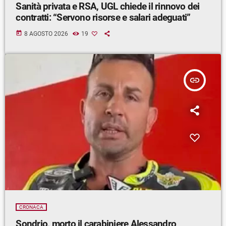
Sanità privata e RSA, UGL chiede il rinnovo dei
contratti: “Servono risorse e salari adeguati”
today
8 AGOSTO 2026
19
insert_link
CRONACA
Sondrio, morto il carabiniere Alessandro