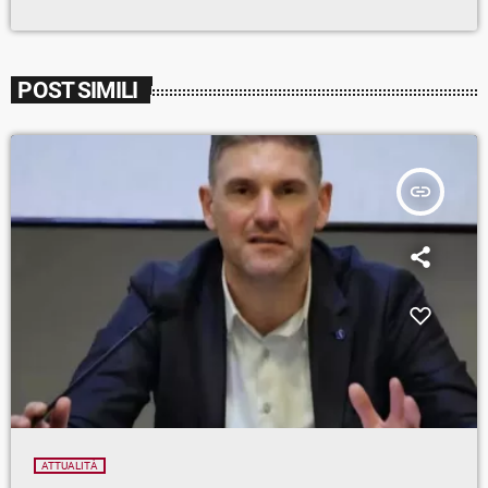
POST SIMILI
insert_link
ATTUALITÀ