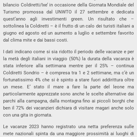
bilancio Coldiretti/Ixe’ in occasione della Giornata Mondiale del
Turismo promossa dal UNWTO il 27 settembre e dedicata
quest’anno agli investimenti green. Un risultato che –
sottolinea la Coldiretti – è il frutto di un calo dei turisti italiani a
giugno ed agosto ed un aumento a luglio e settembre favorito
dal clima mite e dai bassi costi.
I dati indicano come si sia ridotto il periodo delle vacanze e per
la metà degli italiani in viaggio (50%) la durata della vacanza è
stata inferiore alla settimana mentre per il 25% – continua
Coldiretti Sondrio – è compresa tra 1 e 2 settimane, ma c’è un
fortunatissimo 4% che si è spinto a stare fuori addirittura oltre
un mese. E’ stato il mare a fare la parte del leone ma
particolarmente apprezzate sono anche le scelte alternative dai
parchi alla campagna, dalla montagna fino ai piccoli borghi che
ben il 72% dei vacanzieri dichiara di visitare magari anche solo
con una gita in giornata.
Le vacanze 2023 hanno registrato una netta preferenza sulle
mete nazionali spinta da una maggiore prossimità ai luoghi di