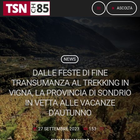
menu
play_arrow
ASCOLTA
NEWS
DALLE FESTE DI FINE
TRANSUMANZA AL TREKKING IN
VIGNA, LA PROVINCIA DI SONDRIO
IN VETTA ALLE VACANZE
D’AUTUNNO
27 SETTEMBRE 2023
153
today