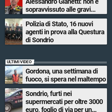
Alessandro Gianetti: non è
sopravvissuto alle gravi
ustioni
Polizia di Stato, 16 nuovi
agenti in prova alla Questura
di Sondrio
ULTIMI VIDEO
Gordona, una settimana di
fuoco, si spera nel maltempo
Sondrio, furti nei
supermercati per oltre 3000
euro, foglio di via per un