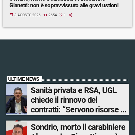
Gianetti: non è sopravvissuto alle gravi ustioni
today
8 AGOSTO 2026
2654
1
ULTIME NEWS
Sanità privata e RSA, UGL
chiede il rinnovo dei
contratti: “Servono risorse e
salari adeguati”
Sondrio, morto il carabiniere