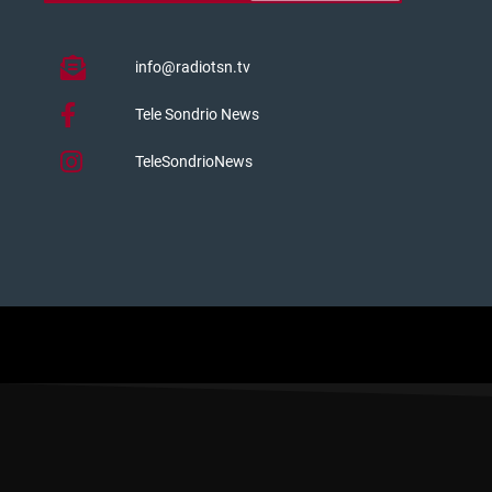
info@radiotsn.tv
Tele Sondrio News
TeleSondrioNews