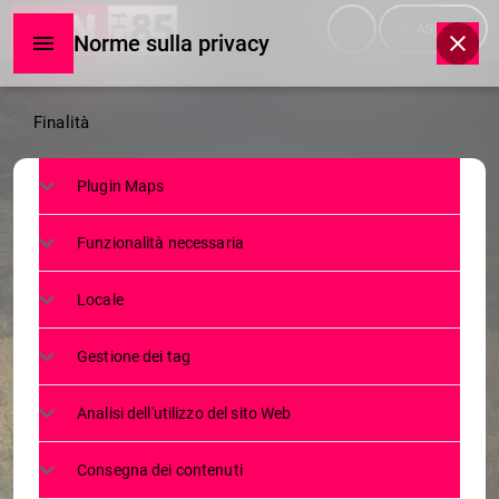
menu
play_arrow
ASCOLTA
Norme sulla privacy
Norme
Finalità
sulla
Plugin Maps
privacy
NEWS
Funzionalità necessaria
DALLE FESTE DI FINE
TRANSUMANZA AL TREKKING IN
Locale
VIGNA, LA PROVINCIA DI SONDRIO
Gestione dei tag
IN VETTA ALLE VACANZE
D’AUTUNNO
Analisi dell'utilizzo del sito Web
27 SETTEMBRE 2023
155
today
Consegna dei contenuti