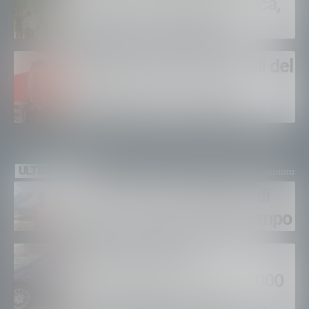
Tirano si riempie di musica,
spettacoli e visitatori
Sondrio, domani i funerali del
carabiniere Alessandro
Giannetti: aveva 42 anni
ULTIMI VIDEO
Gordona, una settimana di
fuoco, si spera nel maltempo
Sondrio, furti nei
supermercati per oltre 3000
euro, foglio di via per un