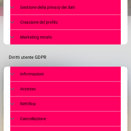
Gestione della privacy dei dati
share
email
Creazione del profilo
Marketing mirato
Diritti utente GDPR
Informazioni
Accesso
Rettifica
Cancellazione