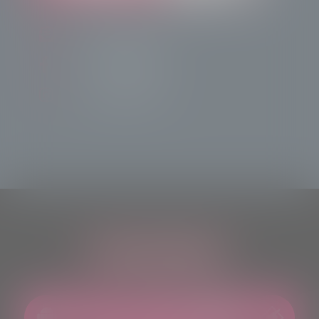
info@radiotsn.tv
Tele Sondrio News
TeleSondrioNews
ASCOLTACI OVUNQUE