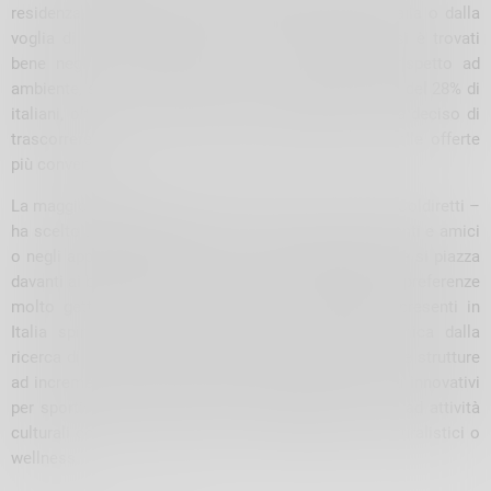
residenza, dal desiderio di riscoprire le bellezze d’Italia o dalla
voglia di ritornare in posti già conosciuti dove ci si è trovati
bene negli anni precedenti e si è più tranquilli rispetto ad
ambiente, servizi e persone. Ma c’è anche una quota del 28% di
italiani, oltre 1 su 4 tra coloro che viaggiano, che ha deciso di
trascorrere una vacanza all’estero spinti spesso dalle offerte
più convenienti.
La maggioranza degli italiani in viaggio – riferisce la Coldiretti –
ha scelto di alloggiare nelle case di proprietà, di parenti e amici
o negli appartamenti in affitto, in ripresa l’albergo, che si piazza
davanti ai bed and breakfast ma nella classifica delle preferenze
molto gettonati sono anche i 25mila agriturismi presenti in
Italia spinti secondo Terranostra e Campagna Amica dalla
ricerca di un turismo più sostenibile che ha portato le strutture
ad incrementare anche l’offerta di attività con servizi innovativi
per sportivi, nostalgici, curiosi e ambientalisti, oltre ad attività
culturali come la visita di percorsi archeologici o naturalistici o
wellness.