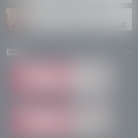
ventinovenne
Calici Valtellina, Sondrio
brinda a un’estate da record
INFO