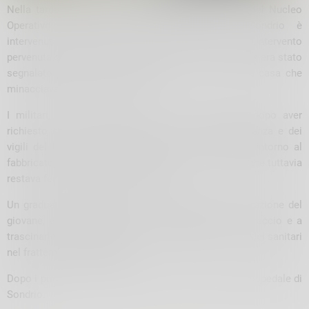
Nella tarda mattinata odierna la pattuglia in turno del Nucleo
Operativo Radiomobile della Compagnia di Sondrio è
intervenuta a Tresivio a seguito di una richiesta d’intervento
pervenuta sul numero di emergenza “112”, con la quale era stato
segnalato un giovane a torso nudo sul tetto di una casa che
minacciava di lanciarsi nel vuoto.
I militari, vista la situazione di estrema gravità, dopo aver
richiesto con urgenza l’invio sul posto di un’ambulanza e dei
vigili del fuoco per posizionare le reti di sicurezza intorno al
fabbricato, hanno iniziato a dialogare con il ragazzo che tuttavia
restava fermo nelle proprie intenzioni.
Un graduato, approfittando di una momentanea distrazione del
giovane, è per fortuna riuscito a prenderlo per un braccio e a
trascinarlo lontano dal baratro per affidarlo alle cure dei sanitari
nel frattempo sopraggiunti.
Dopo i primi controlli il ragazzo è stato condotto all’ospedale di
Sondrio.