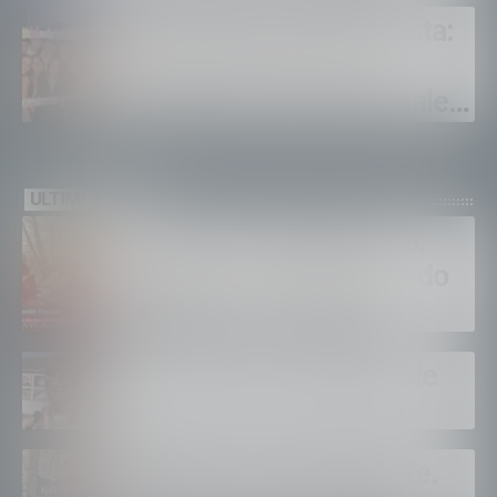
dopo quattro secoli
A Frontale è tempo di festa:
sabato 8 agosto torna la
tradizionale festa patronale
di San Lorenzo tra sapori
tipici, torneo di pallavolo e
ULTIMI VIDEO
musica dal vivo
Incendio in Valchiavenna,
Trussoni. ”E’ dura, ma vedo
solidarietà e tanti aiuti”
Tirano dopo la tangenziale
Albaredo accende l’estate.