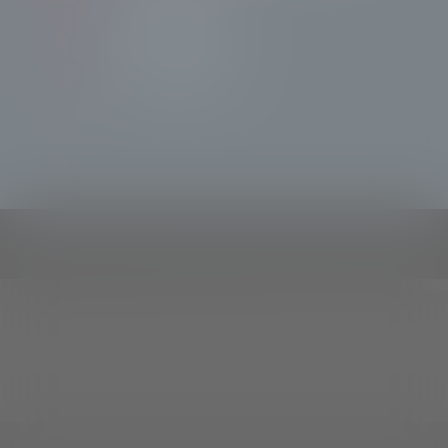
Tele Sondrio News
TeleSondrioNews