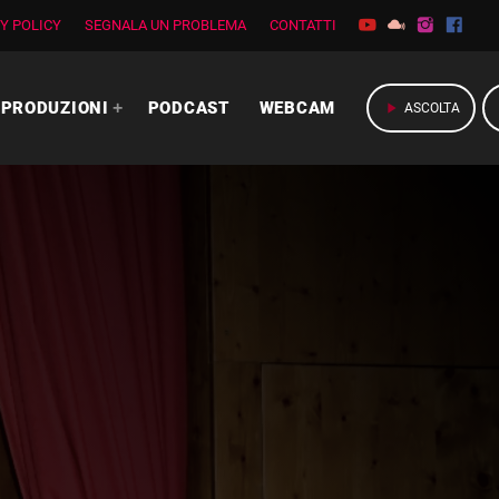
Y POLICY
SEGNALA UN PROBLEMA
CONTATTI
PRODUZIONI
PODCAST
WEBCAM
play_arrow
ASCOLTA