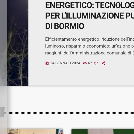
ENERGETICO: TECNOLOG
PER L’ILLUMINAZIONE P
DI BORMIO
Efficientamento energetico, riduzione dell'
luminoso, risparmio economico: un'azione per
raggiunti dall'Amministrazione comunale di
attuando un progetto sull'illuminazione pubb
24 GENNAIO 2024
67
today
coinvolge l'intero territorio. All'intervento gi
quello che si concluderà a giorni si aggiung
ulteriore ancora da finanziare. «Stiamo proce
- spiega il vicesindaco e assessore ai Lavori
Cola - allo scopo di intervenire in tutte le zo