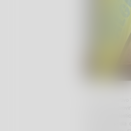
Al Centro Sportivo 
inizio la fase provi
per l’anno scolastic
del GS Valgerola de