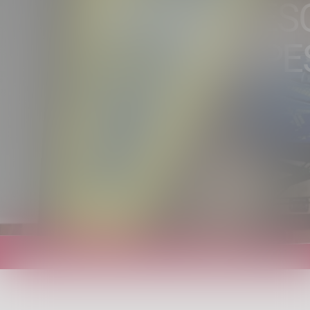
”STUDENTESC
CAMPES