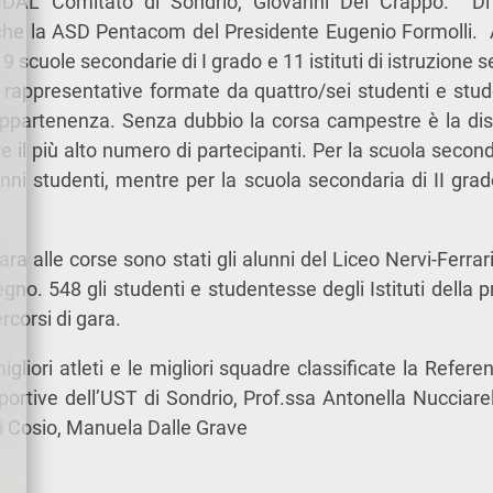
FIDAL Comitato di Sondrio, Giovanni Del Crappo. Di s
he la ASD Pentacom del Presidente Eugenio Formolli. 
 scuole secondarie di I grado e 11 istituti di istruzione s
n rappresentative formate da quattro/sei studenti e st
appartenenza. Senza dubbio la corsa campestre è la dis
 il più alto numero di partecipanti. Per la scuola second
lunni studenti, mentre per la scuola secondaria di II gra
gara alle corse sono stati gli alunni del Liceo Nervi-Ferrar
gno. 548 gli studenti e studentesse degli Istituti della p
rcorsi di gara.
liori atleti e le migliori squadre classificate la Referent
portive dell’UST di Sondrio, Prof.ssa Antonella Nucciarel
i Cosio, Manuela Dalle Grave