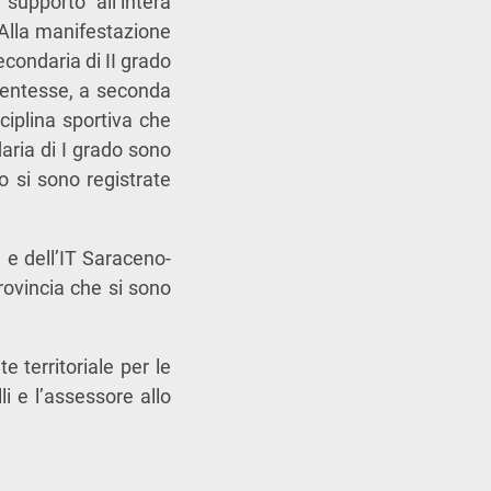
upporto all’intera
Alla manifestazione
econdaria di II grado
udentesse, a seconda
ciplina sportiva che
aria di I grado sono
do si sono registrate
i e dell’IT Saraceno-
rovincia che si sono
e territoriale per le
li e l’assessore allo