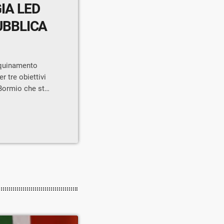
IA LED
UBBLICA
inquinamento
 tre obiettivi
 Bormio che sta
lica che
à realizzato e a
e una fase
dendo per lotti
 pubblici Oscar
ne […]