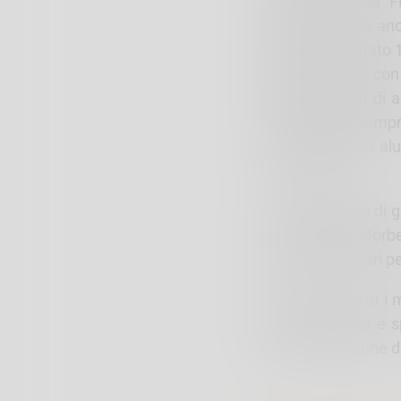
presidente della 
manifestazione anc
hanno partecipato 19
della provincia, co
della categoria di 
coinvolge da sempre
stati iscritti 350 a
198 iscrizioni.
A far da giudici di 
Romegialli di Morbe
cimentati sui vari pe
Hanno premiato i mig
attività motorie e s
sport del Comune d