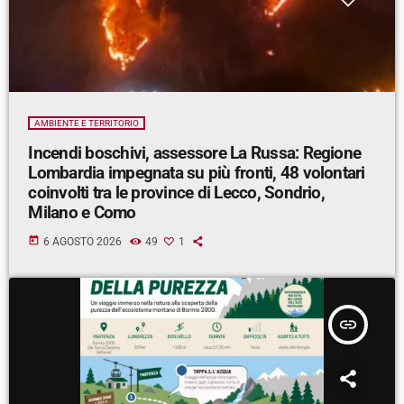
AMBIENTE E TERRITORIO
Incendi boschivi, assessore La Russa: Regione
Lombardia impegnata su più fronti, 48 volontari
coinvolti tra le province di Lecco, Sondrio,
Milano e Como
today
6 AGOSTO 2026
49
1
insert_link