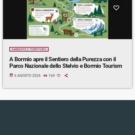
AMBIENTE E TERRITORIO
A Bormio apre il Sentiero della Purezza con il
Parco Nazionale dello Stelvio e Bormio Tourism
today
6 AGOSTO 2026
169