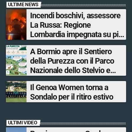
ULTIME NEWS
Incendi boschivi, assessore
La Russa: Regione
Lombardia impegnata su più
fronti, 48 volontari coinvolti
A Bormio apre il Sentiero
tra le province di Lecco,
della Purezza con il Parco
Sondrio, Milano e Como
Nazionale dello Stelvio e
Bormio Tourism
Il Genoa Women torna a
Sondalo per il ritiro estivo
ULTIMI VIDEO