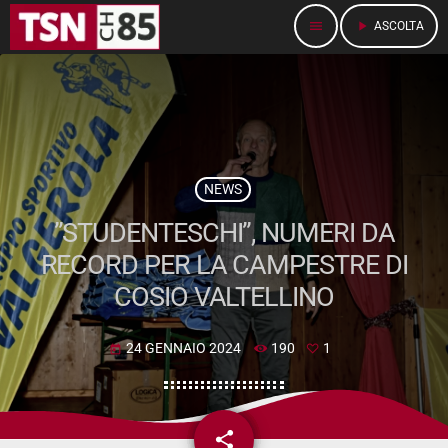
menu
play_arrow
ASCOLTA
NEWS
”STUDENTESCHI”, NUMERI DA
RECORD PER LA CAMPESTRE DI
COSIO VALTELLINO
24 GENNAIO 2024
190
1
today
share
email