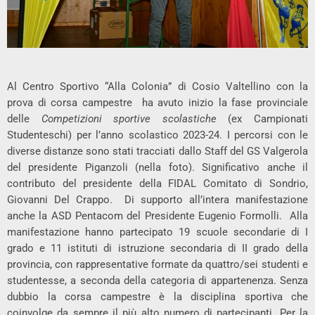
Al Centro Sportivo “Alla Colonia” di Cosio Valtellino con la
prova di corsa campestre ha avuto inizio la fase provinciale
delle
Competizioni sportive scolastiche
(ex Campionati
Studenteschi) per l’anno scolastico 2023-24. I percorsi con le
diverse distanze sono stati tracciati dallo Staff del GS Valgerola
del presidente Piganzoli (nella foto). Significativo anche il
contributo del presidente della FIDAL Comitato di Sondrio,
Giovanni Del Crappo. Di supporto all’intera manifestazione
anche la ASD Pentacom del Presidente Eugenio Formolli. Alla
manifestazione hanno partecipato 19 scuole secondarie di I
grado e 11 istituti di istruzione secondaria di II grado della
provincia, con rappresentative formate da quattro/sei studenti e
studentesse, a seconda della categoria di appartenenza. Senza
dubbio la corsa campestre è la disciplina sportiva che
coinvolge da sempre il più alto numero di partecipanti. Per la