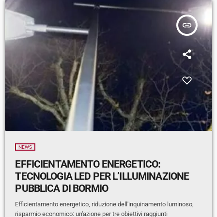
insert_link
NEWS
EFFICIENTAMENTO ENERGETICO:
TECNOLOGIA LED PER L’ILLUMINAZIONE
PUBBLICA DI BORMIO
Efficientamento energetico, riduzione dell'inquinamento luminoso,
risparmio economico: un'azione per tre obiettivi raggiunti