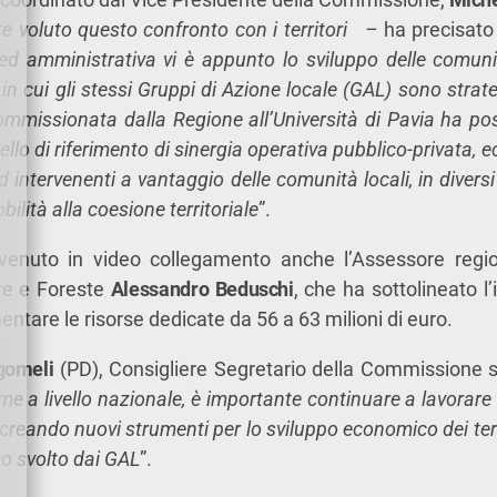
 voluto questo confronto con i territori –
ha precisato
a ed amministrativa vi è appunto lo sviluppo delle comun
i in cui gli stessi Gruppi di Azione locale (GAL) sono strat
ommissionata dalla Regione all’Università di Pavia ha pos
llo di riferimento di sinergia operativa pubblico-privata, e
d intervenenti a vantaggio delle comunità locali, in divers
bilità alla coesione territoriale
”.
rvenuto in video collegamento anche l’Assessore region
re e Foreste
Alessandro Beduschi
, che ha sottolineato 
ntare le risorse dedicate da 56 a 63 milioni di euro.
gomeli
(PD), Consigliere Segretario della Commissione 
orme a livello nazionale, è importante continuare a lavora
creando nuovi strumenti per lo sviluppo economico dei terr
co svolto dai GAL
”.