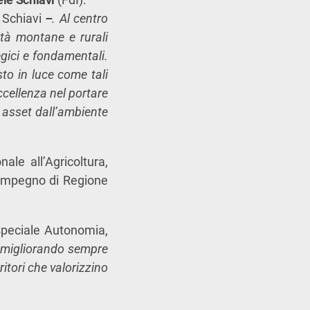
 Schiavi
–
. Al centro
ità montane e rurali
egici e fondamentali.
to in luce come tali
ccellenza nel portare
i asset dall’ambiente
ale all’Agricoltura,
l’impegno di Regione
speciale Autonomia,
re migliorando sempre
itori che valorizzino