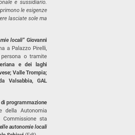
onale e sussidiario.
sprimono le esigenze
sere lasciate sole ma
mie locali
”
Giovanni
a a Palazzo Pirelli,
i persona o tramite
eriana e dei laghi
vese; Valle Trompia;
da Valsabbia, GAL
tà di programmazione
ne della Autonomia
 la Commissione sta
elle autonomie locali
le Schiavi
(FdI).