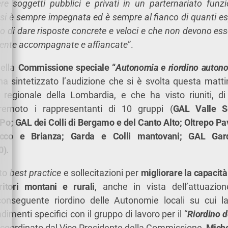
re soggetti pubblici e privati in un parternariato funzi
i è sempre impegnata ed è sempre al fianco di quanti e
ndo di dare risposte concrete e veloci e che non devono es
mente accompagnate e affiancate
”.
della
Commissione speciale “
Autonomia e riordino autono
a sintetizzato l’audizione che si è svolta questa mattin
 regionale della Lombardia, e che ha visto riuniti, d
emoto i rappresentanti di 10 gruppi (
GAL Valle S
Po; GAL dei Colli di Bergamo e del Canto Alto; Oltrepo Pa
ecco e Brianza; Garda e Colli mantovani; GAL Gar
).
ito
best practice
e sollecitazioni per
migliorare la capaci
ritori montani e rurali
, anche in vista dell’attuazio
 conseguente riordino delle Autonomie locali su cui
menti specifici con il gruppo di lavoro per il “
Riordino d
, coordinato dal Vice Presidente della Commissione,
Miche