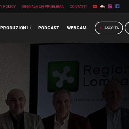
Y POLICY
SEGNALA UN PROBLEMA
CONTATTI
PRODUZIONI
PODCAST
WEBCAM
play_arrow
ASCOLTA