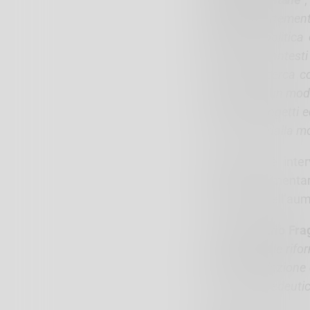
“
Abbiamo fortemente
dell’azione politic
periferiche, contest
La stessa ricerca c
realtà siano un mode
a termine progetti e
alla cultura, dalla mo
Al dibattito è inte
Sovranità alimenta
Lombardia nell’aume
Per
Gian Mario Fra
“
in attesa delle rif
più la negoziazione 
il lavoro propedeuti