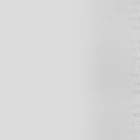
capaci di coinvolge
Regione Lombardia s
dei territori, cerca
ogni volta puntual
Così il Presidente 
Malanchini
(Lega) h
sede del Consiglio
collegamento da r
bergamaschi; Oglio 
Quattro Parchi L
Vallebrembana 2020
Al centro del dibatt
e sviluppo dei ter
differenziata e il
svolgendo approfondi
nelle aree montane
”