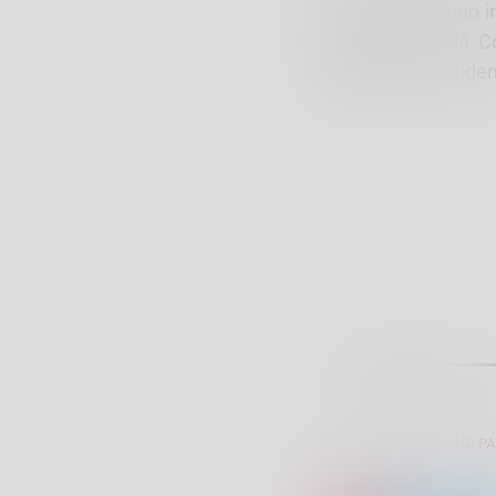
Nel dibattito sono 
Presidente della
Lobati
(FI), Presiden
SCRITTO DA:
GIULIANO P