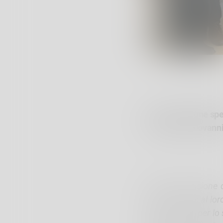
In Commissione spec
Presidente Giovanni
“
Dalla discussione 
GAL che, oltre al lo
azioni mirate per lo 