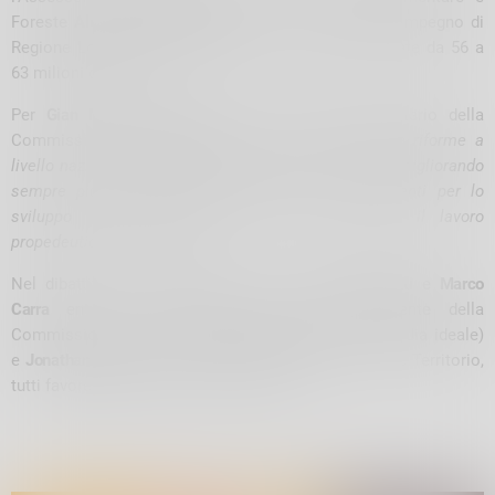
Foreste
Alessandro Beduschi
, che ha sottolineato l’impegno di
Regione Lombardia nell’aumentare le risorse dedicate da 56 a
63 milioni di euro.
Per
Gian Mario Fragomeli
(PD), Consigliere Segretario della
Commissione speciale Autonomia, “
in attesa delle riforme a
livello nazionale, è importante continuare a lavorare migliorando
sempre più la negoziazione creando nuovi strumenti per lo
sviluppo economico dei territori che valorizzino il lavoro
propedeutico svolto dai GAL
”.
Nel dibattito sono intervenuti anche
Carlo Borghetti
e
Marco
Carra
entrambi Consiglieri del PD, il Presidente della
Commissione Ambiente
Alessandro Cantoni
(Lombardia ideale)
e
Jonathan Lobati
(FI), Presidente della Commissione Territorio,
tutti favorevoli all’azione svolta dai GAL.