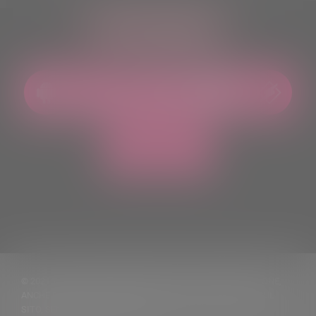
ASCOLTACI OVUNQUE
© 2021 TUTTI I DIRITTI RISERVATI. VIETATA LA RIPRODUZIONE,
ANCHE PARZIALE, DEI TESTI DELLE NOTIZIE PUBBLICATE SUL
SITO, SENZA CITARNE LA FONTE