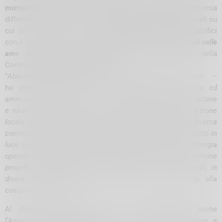
montani e rurali
, anche in vista dell’attuazione della Autonomia
differenziata e il conseguente riordino delle Autonomie locali su
cui la Commissione sta svolgendo approfondimenti specifici
con il gruppo di lavoro per il “
Riordino delle autonomie locali nelle
aree montane
”, coordinato dal Vice Presidente della
Commissione,
Michele Schiavi
(FdI).
“
Abbiamo fortemente voluto questo confronto con i territori –
ha precisato Schiavi
–
. Al centro dell’azione politica ed
amministrativa vi è appunto lo sviluppo delle comunità montane
e rurali periferiche, contesti in cui gli stessi Gruppi di Azione
locale (GAL) sono strategici e fondamentali. La stessa ricerca
commissionata dalla Regione all’Università di Pavia ha posto in
luce come tali realtà siano un modello di riferimento di sinergia
operativa pubblico-privata, eccellenza nel portare a termine
progetti ed intervenenti a vantaggio delle comunità locali, in
diversi asset dall’ambiente alla cultura, dalla mobilità alla
coesione territoriale
”.
Al dibattito è intervenuto in video collegamento anche
l’Assessore regionale all’Agricoltura, Sovranità alimentare e