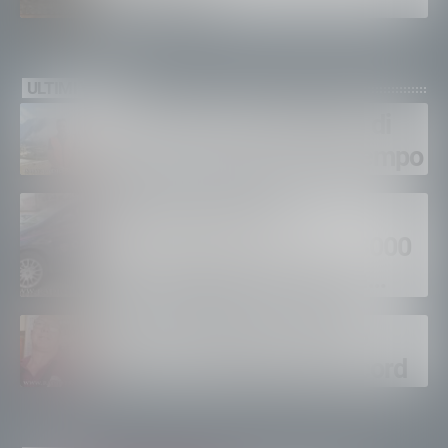
di Sondrio
ULTIMI VIDEO
Gordona, una settimana di
fuoco, si spera nel maltempo
Sondrio, furti nei
supermercati per oltre 3000
euro, foglio di via per un
ventinovenne
Calici Valtellina, Sondrio
brinda a un’estate da record