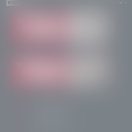
INFO
info@radiotsn.tv
Tele Sondrio News
TeleSondrioNews