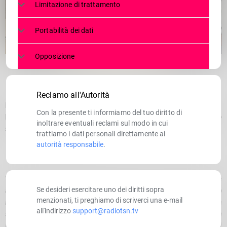
Limitazione di trattamento
Portabilità dei dati
Opposizione
Reclamo all'Autorità
In Commissione speciale Autonomia un incontro per fare il punto.
Con la presente ti informiamo del tuo diritto di
Presidente Giovanni Malanchini: “
Necessario supportare l’azione
inoltrare eventuali reclami sul modo in cui
svolta dalle aggregazioni locali
”
trattiamo i dati personali direttamente ai
autorità responsabile
.
“
Dalla discussione di oggi emerge la necessità di supportare le
Se desideri esercitare uno dei diritti sopra
aggregazioni rappresentate dai GAL che, oltre al loro ruolo
menzionati, ti preghiamo di scriverci una e-mail
istituzionale, hanno saputo svolgere diverse attività extra
all'indirizzo
support@radiotsn.tv
strategia con azioni mirate per lo sviluppo del territorio. I GAL in
Lombardia si sono dimostrati strumenti efficaci, capaci di