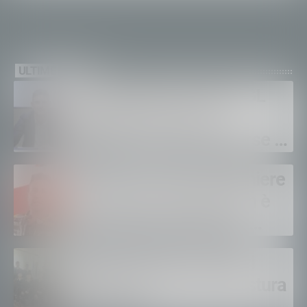
ULTIME NEWS
Sanità privata e RSA, UGL
chiede il rinnovo dei
contratti: “Servono risorse e
salari adeguati”
Sondrio, morto il carabiniere
Alessandro Gianetti: non è
sopravvissuto alle gravi
ustioni
Polizia di Stato, 16 nuovi
agenti in prova alla Questura