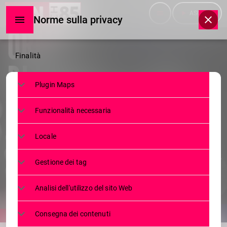
menu
play_arrow
ASCOLTA
Norme sulla privacy
Norme
Finalità
sulla
Plugin Maps
privacy
NEWS
Funzionalità necessaria
”ORME DI PACE” A MORBEGNO.
OSPITE MARCO TARQUINIO, EX
Locale
DIRETTORE DI AVVENIRE
Gestione dei tag
21 FEBBRAIO 2024
186
today
Analisi dell'utilizzo del sito Web
Consegna dei contenuti
share
email