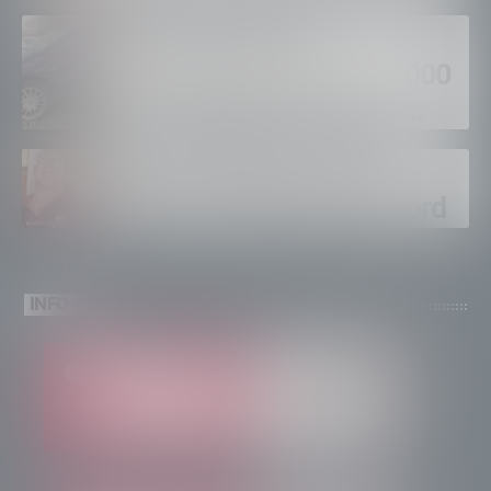
Sondrio, furti nei
supermercati per oltre 3000
euro, foglio di via per un
ventinovenne
Calici Valtellina, Sondrio
brinda a un’estate da record
INFO