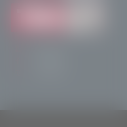
info@radiotsn.tv
Tele Sondrio News
TeleSondrioNews