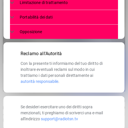
Limitazione di trattamento
Portabilità dei dati
Opposizione
Reclamo all'Autorità
Con la presente ti informiamo del tuo diritto di
inoltrare eventuali reclami sul modo in cui
trattiamo i dati personali direttamente ai
autorità responsabile
.
Terzo e ultimo appuntamento con il ciclo di incontri
“Orme di
Se desideri esercitare uno dei diritti sopra
pace”
proposto dal Vicariato di Morbegno in collaborazione con
menzionati, ti preghiamo di scriverci una e-mail
Azione Cattolica di Morbegno e Talamona e Gruppo Scout
all'indirizzo
support@radiotsn.tv
Morbegno I.