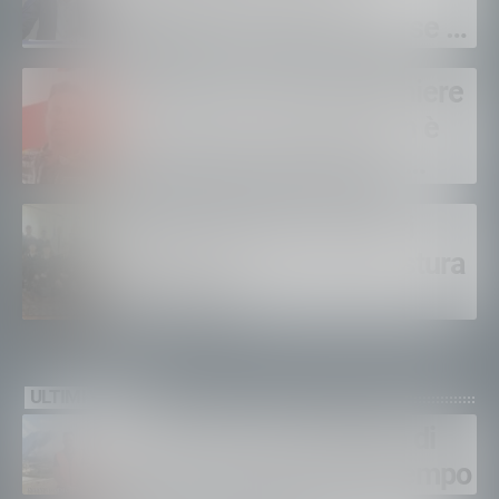
contratti: “Servono risorse e
salari adeguati”
Sondrio, morto il carabiniere
Alessandro Gianetti: non è
sopravvissuto alle gravi
ustioni
Polizia di Stato, 16 nuovi
agenti in prova alla Questura
di Sondrio
ULTIMI VIDEO
Gordona, una settimana di
fuoco, si spera nel maltempo