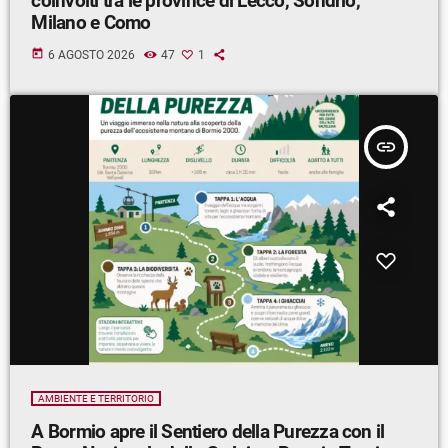
coinvolti tra le province di Lecco, Sondrio,
Milano e Como
today
6 AGOSTO 2026
47
1
insert_link
AMBIENTE E TERRITORIO
A Bormio apre il Sentiero della Purezza con il