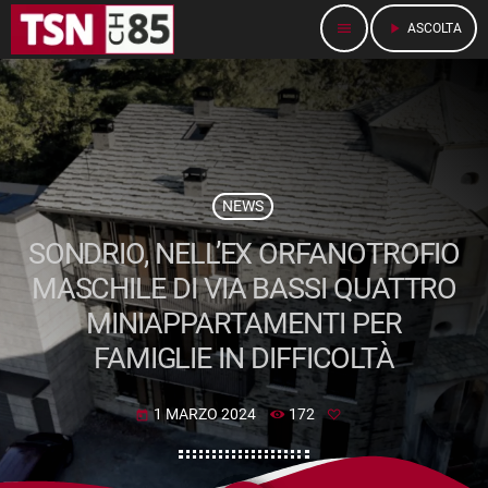
menu
play_arrow
ASCOLTA
NEWS
SONDRIO, NELL’EX ORFANOTROFIO
MASCHILE DI VIA BASSI QUATTRO
MINIAPPARTAMENTI PER
FAMIGLIE IN DIFFICOLTÀ
1 MARZO 2024
172
today