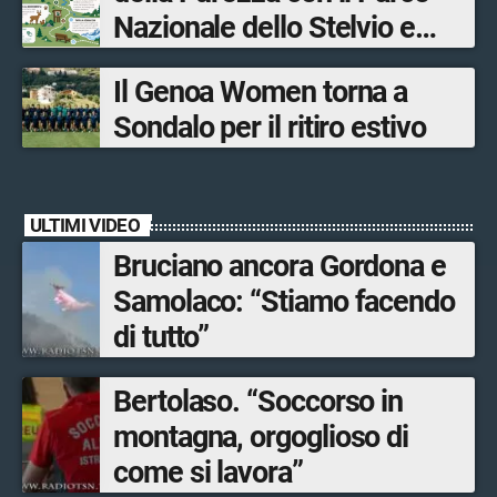
Nazionale dello Stelvio e
Bormio Tourism
Il Genoa Women torna a
Sondalo per il ritiro estivo
ULTIMI VIDEO
Bruciano ancora Gordona e
Samolaco: “Stiamo facendo
di tutto”
Bertolaso. “Soccorso in
montagna, orgoglioso di
come si lavora”