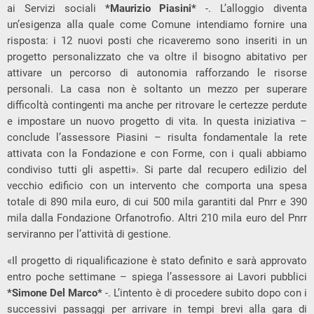
ai Servizi sociali
*
Maurizio Piasini
*
-. L’alloggio diventa
un’esigenza alla quale come Comune intendiamo fornire una
risposta: i 12 nuovi posti che ricaveremo sono inseriti in un
progetto personalizzato che va oltre il bisogno abitativo per
attivare un percorso di autonomia rafforzando le risorse
personali. La casa non è soltanto un mezzo per superare
difficoltà contingenti ma anche per ritrovare le certezze perdute
e impostare un nuovo progetto di vita. In questa iniziativa –
conclude l’assessore Piasini – risulta fondamentale la rete
attivata con la Fondazione e con Forme, con i quali abbiamo
condiviso tutti gli aspetti». Si parte dal recupero edilizio del
vecchio edificio con un intervento che comporta una spesa
totale di 890 mila euro, di cui 500 mila garantiti dal Pnrr e 390
mila dalla Fondazione Orfanotrofio. Altri 210 mila euro del Pnrr
serviranno per l’attività di gestione.
«Il progetto di riqualificazione è stato definito e sarà approvato
entro poche settimane – spiega l’assessore ai Lavori pubblici
*
Simone Del Marco
*
-. L’intento è di procedere subito dopo con i
successivi passaggi per arrivare in tempi brevi alla gara di