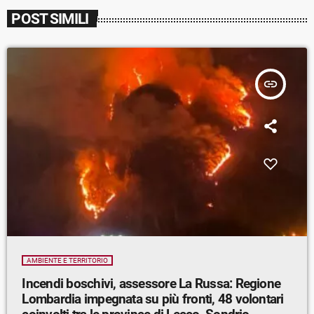
POST SIMILI
insert_link
AMBIENTE E TERRITORIO
Incendi boschivi, assessore La Russa: Regione
Lombardia impegnata su più fronti, 48 volontari