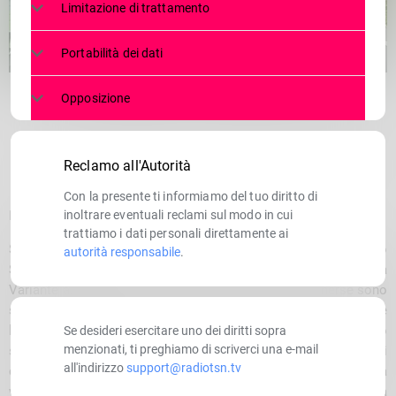
Limitazione di trattamento
Portabilità dei dati
Opposizione
Si è conclusa la prima fase di incontri tra Anas e impresa
Reclamo all'Autorità
Con la presente ti informiamo del tuo diritto di
Roma, 23 aprile 2024
inoltrare eventuali reclami sul modo in cui
trattiamo i dati personali direttamente ai
Si è concluso il primo tavolo tecnico tra Anas e il Consorzio
autorità responsabile
.
Sis, aggiudicatario dei lavori relativi alla realizzazione della
Variante alla Tremezzina. In relazione alle criticità emerse sono
state individuate soluzioni condivise così da consentire
l’immediata ripresa dei lavori di scavo nelle gallerie presso lo
Se desideri esercitare uno dei diritti sopra
menzionati, ti preghiamo di scriverci una e-mail
svincolo di Colonno ed il relativo trasporto dei materiali
all'indirizzo
support@radiotsn.tv
contenenti idrocarburi naturali presso il cantiere ANAS della
variante di Tirano. Queste attività riprenderanno entro la prima