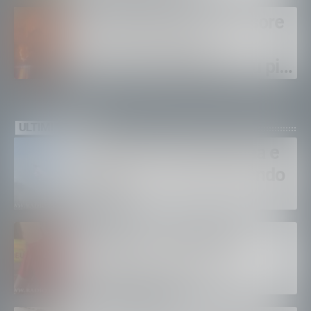
escursionisti in difficoltà
Incendi boschivi, assessore
La Russa: Regione
Lombardia impegnata su più
fronti, 48 volontari coinvolti
tra le province di Lecco,
ULTIMI VIDEO
Sondrio, Milano e Como
Bruciano ancora Gordona e
Samolaco: “Stiamo facendo
di tutto”
Bertolaso. “Soccorso in
montagna, orgoglioso di
come si lavora”