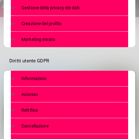
Gestione della privacy dei dati
share
email
Creazione del profilo
Marketing mirato
Diritti utente GDPR
Informazioni
Accesso
Rettifica
Cancellazione