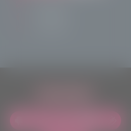
info@radiotsn.tv
Tele Sondrio News
TeleSondrioNews
ASCOLTACI OVUNQUE