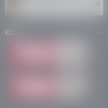
Un solo altare, tre continenti
INFO