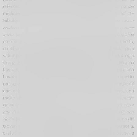
difendere i valori in cui crediamo e di combattere per un mondo
migliore e per la libertà di ciascun individuo. Q𝑢𝑒𝑙𝑙𝑎 “𝑙𝑖𝑏𝑒𝑟𝑡𝑎̀” 𝑐ℎ𝑒
talvolta 𝑟𝑖𝑡𝑒𝑛𝑖𝑎𝑚𝑜 𝑠𝑐𝑜𝑛𝑡𝑎𝑡𝑎, 𝑚𝑎 𝑐ℎ𝑒 𝑟𝑎𝑝𝑝𝑟𝑒𝑠𝑒𝑛𝑡𝑎, 𝑠𝑝𝑒𝑠𝑠𝑜 𝑠𝑒𝑛𝑧𝑎
𝑟𝑒𝑛𝑑𝑒𝑟𝑐𝑖 𝑐𝑜𝑛𝑡𝑜, 𝑢𝑛𝑎 𝑑𝑒𝑙𝑙𝑒 𝑐𝑜𝑠𝑒 𝑝𝑖𝑢̀ 𝑖𝑚𝑝𝑜𝑟𝑡𝑎𝑛𝑡𝑖 𝑑𝑒𝑙𝑙𝑎 𝑛𝑜𝑠𝑡𝑟𝑎 𝑣𝑖𝑡𝑎, 𝑐𝑜𝑚𝑒
𝑎𝑛𝑐ℎ𝑒 𝑙𝑎 𝑠𝑡𝑜𝑟𝑖𝑎 𝑟𝑒𝑐𝑒𝑛𝑡𝑒 𝑐𝑖 ℎ𝑎 𝑑𝑖𝑚𝑜𝑠𝑡𝑟𝑎𝑡𝑜. Oggi, mentre ricordiamo
coloro che hanno sacrificato tanto per la nostra libertà,
dobbiamo anche impegnarci a difendere e a preservare quei
valori per cui hanno lottato. Dobbiamo essere vigili contro ogni
forma di intolleranza, discriminazione e oppressione. Dobbiamo
lavorare insieme per costruire una società e una comunità
basata sulla solidarietà, sull’uguaglianza e sul rispetto
reciproco e sulla pace. Purtroppo, non possiamo dimenticarci
che nel Mondo sono ancora in corso numerose guerre, con
molte vittime innocenti. Q𝑢𝑒𝑠𝑡𝑎 𝑐𝑒𝑙𝑒𝑏𝑟𝑎𝑧𝑖𝑜𝑛𝑒 𝑑𝑒𝑣𝑒 𝑟𝑎𝑝𝑝𝑟𝑒𝑠𝑒𝑛𝑡𝑎𝑟𝑒
quindi anche 𝑢𝑛𝑎 𝑔𝑟𝑎𝑛𝑑𝑒 𝑜𝑐𝑐𝑎𝑠𝑖𝑜𝑛𝑒 𝑝𝑒𝑟 𝑟𝑖𝑝𝑢𝑑𝑖𝑎𝑟𝑒 𝑙𝑎 𝐺𝑢𝑒𝑟𝑟𝑎 𝑐𝑜𝑚𝑒
𝑎𝑡𝑡𝑜 𝑑𝑖 𝑜𝑓𝑓𝑒𝑠𝑎 e ricordarci di quanto è importante guardare 𝑎𝑙𝑙𝑎
𝑠𝑡𝑜𝑟𝑖𝑎 per evitare di commettere gli 𝑒𝑟𝑟𝑜𝑟𝑖 𝑑𝑒𝑙 𝑝𝑎𝑠𝑠𝑎𝑡𝑜. Ai nostri
giovani studenti, vi incoraggio a essere i custodi della memoria,
a studiar, con i vostri insegnanti, la storia del nostro paese, a