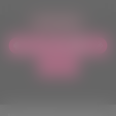
ASCOLTACI OVUNQUE
© 2021 TUTTI I DIRITTI RISERVATI. VIETATA LA RIPRODUZIONE,