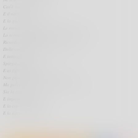
𝐶𝑜𝑠’𝑒̀ 𝑠𝑡𝑎𝑡𝑜 𝑖𝑙 𝑓𝑎𝑠𝑐𝑖𝑠𝑚𝑜
𝐸 𝑖𝑙 𝑛𝑎𝑧𝑖𝑠𝑚𝑜
𝐸 𝑙𝑎 𝑔𝑢𝑒𝑟𝑟𝑎 𝑟𝑖𝑐𝑜𝑟𝑑𝑎
𝐿𝑒 𝑟𝑜𝑣𝑖𝑛𝑒, 𝑙𝑒 𝑠𝑡𝑟𝑎𝑔𝑖, 𝑙𝑎 𝑓𝑎𝑚𝑒 𝑒 𝑙𝑎 𝑚𝑖𝑠𝑒𝑟𝑖𝑎
𝐿𝑜 𝑠𝑐𝑟𝑜𝑠𝑐𝑖𝑜 𝑑𝑒𝑙𝑙𝑒 𝑏𝑜𝑚𝑏𝑒 𝑒 𝑖𝑙 𝑝𝑖𝑎𝑛𝑡𝑜 𝑑𝑒𝑙𝑙𝑒 𝑚𝑎𝑑𝑟𝑖
𝑅𝑖𝑐𝑜𝑟𝑑𝑎𝑡𝑖 𝑑𝑖 𝐵𝑢𝑐ℎ𝑒𝑛𝑤𝑎𝑙𝑑
𝐷𝑒𝑙𝑙𝑒 𝑐𝑎𝑚𝑒𝑟𝑒 𝑎 𝑔𝑎𝑠, 𝑑𝑒𝑖 𝑓𝑜𝑟𝑛𝑖 𝑐𝑟𝑒𝑚𝑎𝑡𝑜𝑟𝑖
𝐸 𝑡𝑢𝑡𝑡𝑜 𝑞𝑢𝑒𝑠𝑡𝑜
𝑆𝑝𝑖𝑒𝑔𝑎 𝑎𝑖 𝑡𝑢𝑜𝑖 𝑓𝑖𝑔𝑙𝑖
𝐸 𝑎𝑖 𝑓𝑖𝑔𝑙𝑖 𝑑𝑒𝑖 𝑡𝑢𝑜𝑖 𝑓𝑖𝑔𝑙𝑖
𝑁𝑜𝑛 𝑝𝑒𝑟𝑐ℎ𝑒́ 𝑙’𝑜𝑑𝑖𝑜 𝑒 𝑙𝑎 𝑣𝑒𝑛𝑑𝑒𝑡𝑡𝑎 𝑑𝑢𝑟𝑖
𝑀𝑎 𝑝𝑒𝑟𝑐ℎ𝑒́ 𝑏𝑒𝑛 𝑠𝑎𝑝𝑝𝑖𝑎𝑛 𝑞𝑢𝑎𝑙𝑒 𝑖𝑚𝑚𝑒𝑛𝑠𝑜 𝑏𝑒𝑛𝑒
𝑆𝑖𝑎 𝑙𝑎 𝑙𝑖𝑏𝑒𝑟𝑡𝑎̀
𝐸 𝑖𝑚𝑝𝑎𝑟𝑖𝑛𝑜 𝑎𝑑 𝑎𝑚𝑎𝑟𝑙𝑎
𝐸 𝑙𝑎 𝑐𝑜𝑛𝑠𝑒𝑟𝑣𝑖𝑛𝑜 𝑖𝑛𝑡𝑎𝑡𝑡𝑎
𝐸 𝑙𝑎 𝑑𝑖𝑓𝑒𝑛𝑑𝑎𝑛𝑜 𝑠𝑒𝑚𝑝𝑟𝑒