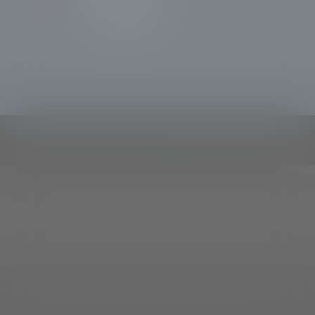
TeleSondrioNews