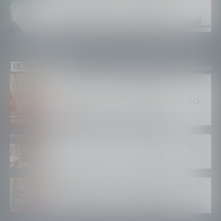
siccità e risorsa idrica, la
coperta sempre più corta di
una riserva in esaurimento
ULTIMI VIDEO
Incendio in Valchiavenna,
Trussoni. ”E’ dura, ma vedo
solidarietà e tanti aiuti”
Tirano dopo la tangenziale
Albaredo accende l’estate.
”Quanti eventi ad agosto”