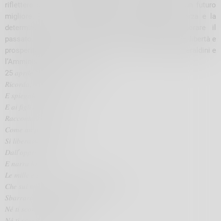
riflettere sui suoi insegnamenti e a impegnarvi per un futuro
migliore. Perché voi rappresentate la speranza, la forza e la
determinazione di domani. Insieme, possiamo onorare il
passato, vivere il presente e costruire un futuro di pace, libertà e
prosperità per tutti. 𝐵𝑢𝑜𝑛 𝑋𝑋𝑉 𝑎𝑝𝑟𝑖𝑙𝑒”. Il Sindaco Ilaria Peraldini e
l’Amministrazione comunale.
25 𝑎𝑝𝑟𝑖𝑙𝑒 1945
𝑅𝑖𝑐𝑜𝑟𝑑𝑎, 𝑜 𝑐𝑖𝑡𝑡𝑎𝑑𝑖𝑛𝑜, 𝑞𝑢𝑒𝑠𝑡𝑎 𝑑𝑎𝑡𝑎
𝐸 𝑠𝑝𝑖𝑒𝑔𝑎𝑙𝑎 𝑎𝑖 𝑡𝑢𝑜𝑖 𝑓𝑖𝑔𝑙𝑖
𝐸 𝑎𝑖 𝑓𝑖𝑔𝑙𝑖 𝑑𝑒𝑖 𝑡𝑢𝑜𝑖 𝑓𝑖𝑔𝑙𝑖
𝑅𝑎𝑐𝑐𝑜𝑛𝑡𝑎 𝑙𝑜𝑟𝑜
𝐶𝑜𝑚𝑒 𝑢𝑛 𝑝𝑜𝑝𝑜𝑙𝑜 𝑖𝑛 𝑟𝑖𝑣𝑜𝑙𝑡𝑎
𝑆𝑖 𝑙𝑖𝑏𝑒𝑟𝑎𝑠𝑠𝑒 𝑢𝑛 𝑔𝑖𝑜𝑟𝑛𝑜
𝐷𝑎𝑙𝑙’𝑜𝑝𝑝𝑟𝑒𝑠𝑠𝑖𝑜𝑛𝑒
𝐸 𝑛𝑎𝑟𝑟𝑎 𝑙𝑜𝑟𝑜
𝐿𝑒 𝑚𝑖𝑙𝑙𝑒 𝑒 𝑚𝑖𝑙𝑙𝑒 𝑔𝑒𝑠𝑡𝑎 𝑑𝑖 𝑞𝑢𝑒𝑖 𝑝𝑟𝑜𝑑𝑖
𝐶ℎ𝑒 𝑠𝑢𝑖 𝑚𝑜𝑛𝑡𝑖, 𝑛𝑒𝑖 𝑏𝑜𝑟𝑔ℎ𝑖 𝑒 𝑖𝑛 𝑜𝑔𝑛𝑖 𝑙𝑢𝑜𝑔𝑜
𝑆𝑏𝑎𝑟𝑟𝑎𝑟𝑜𝑛𝑜 𝑖𝑙 𝑝𝑎𝑠𝑠𝑜 𝑎𝑙𝑙’𝑖𝑛𝑣𝑎𝑠𝑜𝑟𝑒
𝑁𝑒́ 𝑡𝑖 𝑠𝑐𝑜𝑟𝑑𝑎𝑟 𝑑𝑒𝑖 𝑚𝑜𝑟𝑡𝑖
𝑁𝑒́ 𝑡𝑖 𝑠𝑐𝑜𝑟𝑑𝑎𝑟 𝑑𝑖 𝑟𝑎𝑐𝑐𝑜𝑛𝑡𝑎𝑟𝑒