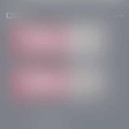
INFO
info@radiotsn.tv
Tele Sondrio News