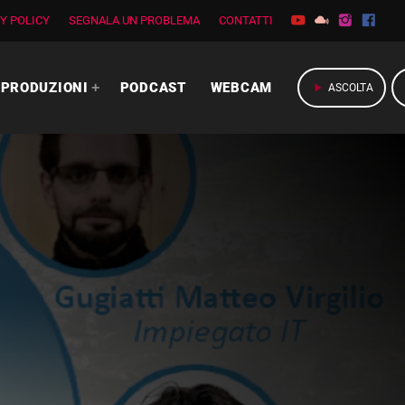
Y POLICY
SEGNALA UN PROBLEMA
CONTATTI
PRODUZIONI
PODCAST
WEBCAM
play_arrow
ASCOLTA