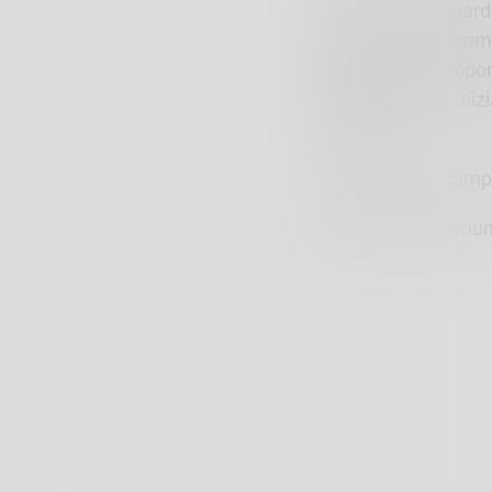
Per quanto riguard
all’interno del co
popolazione propon
l’attivazione di in
sanitaria.
Il programma comple
https://www.comun