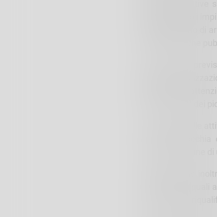
possibili effettive s
interventi sugli im
miglioramento di ar
di illuminazione pubb
Sono inoltre previ
sentieri, valorizzaz
più efficacie attenzi
favore anche dei pic
In relazione alle at
con la parrocchia e
scolastico al fine d
Cooperazione inoltr
varie attività quali 
si prevede la riqual