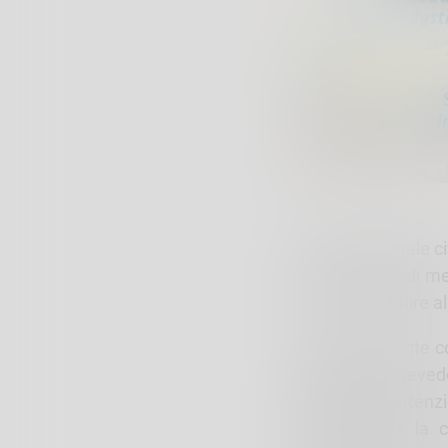
La lista elettoral
ha intenzione di me
fine di contribuire 
Compatibilmente con
programma prevede u
opere di manutenzio
d’intervento e la 