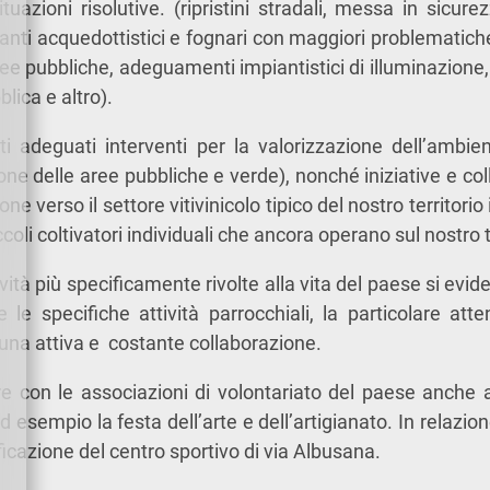
ituazioni risolutive. (ripristini stradali, messa in sicurez
pianti acquedottistici e fognari con maggiori problemati
ee pubbliche, adeguamenti impiantistici di illuminazione, 
lica e altro).
sti adeguati interventi per la valorizzazione dell’ambi
ione delle aree pubbliche e verde), nonché iniziative e c
one verso il settore vitivinicolo tipico del nostro territori
coli coltivatori individuali che ancora operano sul nostro t
tività più specificamente rivolte alla vita del paese si evid
 le specifiche attività parrocchiali, la particolare at
i una attiva e costante collaborazione.
e con le associazioni di volontariato del paese anche al 
ad esempio la festa dell’arte e dell’artigianato. In relazione
ificazione del centro sportivo di via Albusana.