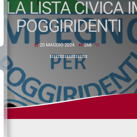
 LA LISTA CIVICA 
POGGIRIDENTI
20 MAGGIO 2024
268
today