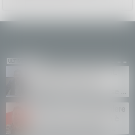
ULTIME NEWS
Sanità privata e RSA, UGL
chiede il rinnovo dei
contratti: “Servono risorse e
salari adeguati”
Sondrio, morto il carabiniere
Alessandro Gianetti: non è
sopravvissuto alle gravi