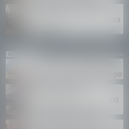
ustioni
Polizia di Stato, 16 nuovi
agenti in prova alla Questura
di Sondrio
ULTIMI VIDEO
Gordona, una settimana di
fuoco, si spera nel maltempo
Sondrio, furti nei
supermercati per oltre 3000
euro, foglio di via per un
ventinovenne
Calici Valtellina, Sondrio