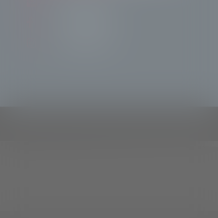
info@radiotsn.tv
Tele Sondrio News
TeleSondrioNews