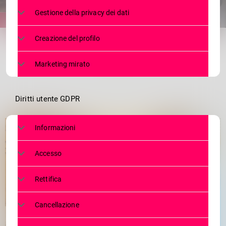
Gestione della privacy dei dati
share
email
1
Creazione del profilo
Marketing mirato
Diritti utente GDPR
Informazioni
Accesso
Rettifica
Cancellazione