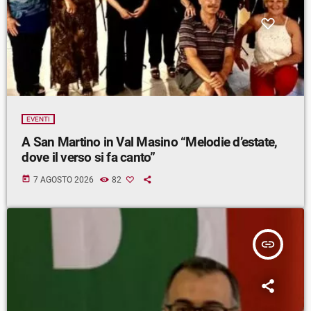
EVENTI
A San Martino in Val Masino “Melodie d’estate,
dove il verso si fa canto”
today
7 AGOSTO 2026
82
insert_link