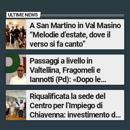
ULTIME NEWS
A San Martino in Val Masino
“Melodie d’estate, dove il
verso si fa canto”
Passaggi a livello in
Valtellina, Fragomeli e
Iannotti (Pd): «Dopo le
Olimpiadi solo un terzo delle
Riqualificata la sede del
opere sostitutive sarà
Centro per l’Impiego di
ultimato entro il 2026»
Chiavenna: investimento da
quasi 250mila euro