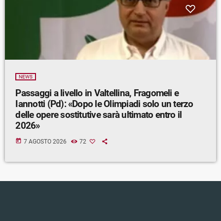
NEWS
Passaggi a livello in Valtellina, Fragomeli e
Iannotti (Pd): «Dopo le Olimpiadi solo un terzo
delle opere sostitutive sarà ultimato entro il
2026»
today
7 AGOSTO 2026
72