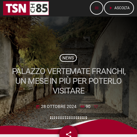
menu
play_arrow
ASCOLTA
NEWS
PALAZZO VERTEMATE FRANCHI,
UN MESE IN PIÙ PER POTERLO
VISITARE
28 OTTOBRE 2024
90
today
share
email