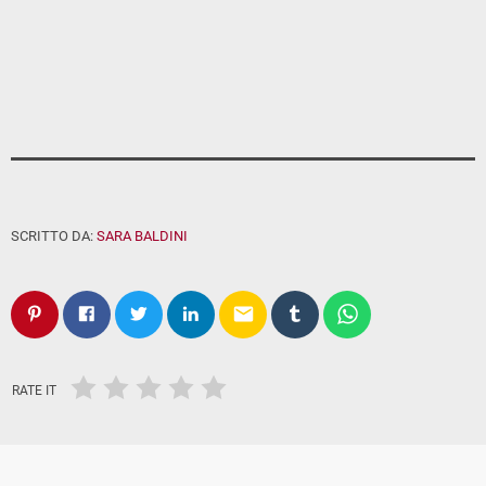
SCRITTO DA:
SARA BALDINI
email
RATE IT