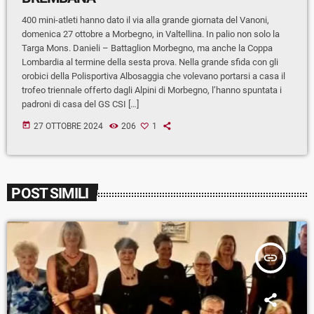
400 mini-atleti hanno dato il via alla grande giornata del Vanoni,
domenica 27 ottobre a Morbegno, in Valtellina. In palio non solo la
Targa Mons. Danieli – Battaglion Morbegno, ma anche la Coppa
Lombardia al termine della sesta prova. Nella grande sfida con gli
orobici della Polisportiva Albosaggia che volevano portarsi a casa il
trofeo triennale offerto dagli Alpini di Morbegno, l’hanno spuntata i
padroni di casa del GS CSI […]
today
27 OTTOBRE 2024
206
1
POST SIMILI
insert_link