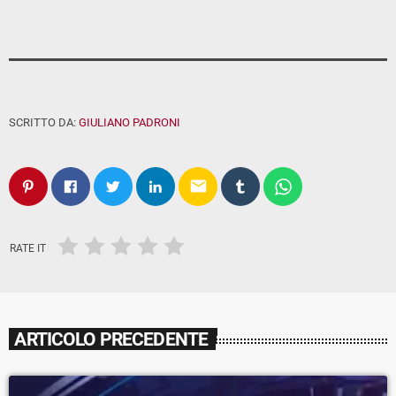
SCRITTO DA:
GIULIANO PADRONI
email
RATE IT
ARTICOLO PRECEDENTE