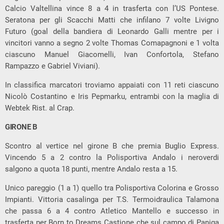
Calcio Valtellina vince 8 a 4 in trasferta con l’US Pontese.
Seratona per gli Scacchi Matti che infilano 7 volte Livigno
Futuro (goal della bandiera di Leonardo Galli mentre per i
vincitori vanno a segno 2 volte Thomas Comapagnoni e 1 volta
ciascuno Manuel Giacomelli, Ivan Confortola, Stefano
Rampazzo e Gabriel Viviani).
In classifica marcatori troviamo appaiati con 11 reti ciascuno
Nicolò Costantino e Iris Pepmarku, entrambi con la maglia di
Webtek Rist. al Crap.
GIRONE B
Scontro al vertice nel girone B che premia Buglio Express.
Vincendo 5 a 2 contro la Polisportiva Andalo i neroverdi
salgono a quota 18 punti, mentre Andalo resta a 15.
Unico pareggio (1 a 1) quello tra Polisportiva Colorina e Grosso
Impianti. Vittoria casalinga per T.S. Termoidraulica Talamona
che passa 6 a 4 contro Atletico Mantello e successo in
trasferta per Born to Dreams Castione che sul campo di Paniga