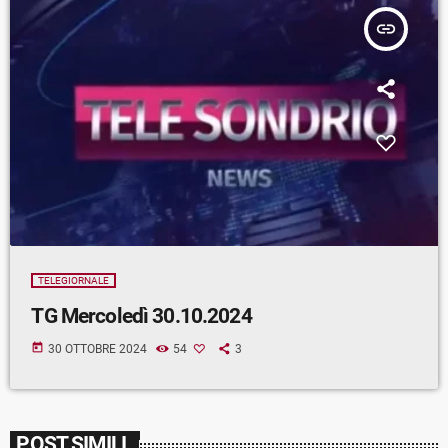
insert_link
TELEGIORNALE
TG Mercoledì 30.10.2024
today
30 OTTOBRE 2024
54
3
POST SIMILI