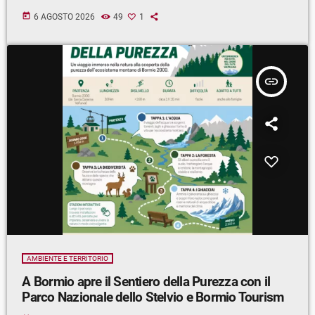
today
6 AGOSTO 2026
49
1
insert_link
AMBIENTE E TERRITORIO
A Bormio apre il Sentiero della Purezza con il
Parco Nazionale dello Stelvio e Bormio Tourism