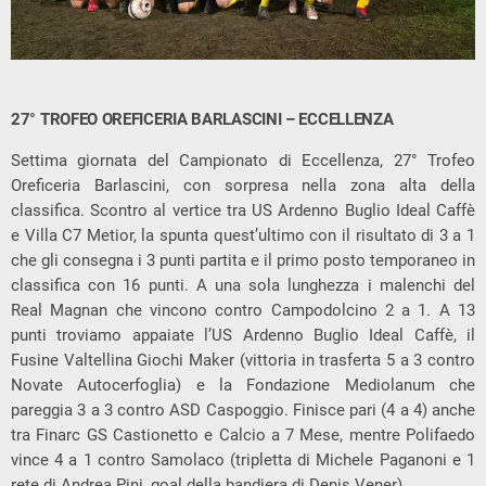
27° TROFEO OREFICERIA BARLASCINI – ECCELLENZA
Settima giornata del Campionato di Eccellenza, 27° Trofeo
Oreficeria Barlascini, con sorpresa nella zona alta della
classifica. Scontro al vertice tra US Ardenno Buglio Ideal Caffè
e Villa C7 Metior, la spunta quest’ultimo con il risultato di 3 a 1
che gli consegna i 3 punti partita e il primo posto temporaneo in
classifica con 16 punti. A una sola lunghezza i malenchi del
Real Magnan che vincono contro Campodolcino 2 a 1. A 13
punti troviamo appaiate l’US Ardenno Buglio Ideal Caffè, il
Fusine Valtellina Giochi Maker (vittoria in trasferta 5 a 3 contro
Novate Autocerfoglia) e la Fondazione Mediolanum che
pareggia 3 a 3 contro ASD Caspoggio. Finisce pari (4 a 4) anche
tra Finarc GS Castionetto e Calcio a 7 Mese, mentre Polifaedo
vince 4 a 1 contro Samolaco (tripletta di Michele Paganoni e 1
rete di Andrea Pini, goal della bandiera di Denis Vener).