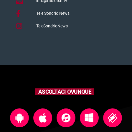
info@radiotsn.tv
Tele Sondrio News
TeleSondrioNews
ASCOLTACI OVUNQUE