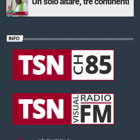
Un solo altare, tre continenti
INFO