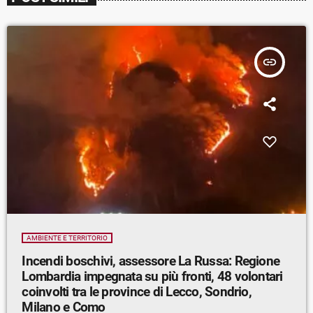
insert_link
AMBIENTE E TERRITORIO
Incendi boschivi, assessore La Russa: Regione
Lombardia impegnata su più fronti, 48 volontari
coinvolti tra le province di Lecco, Sondrio,
Milano e Como