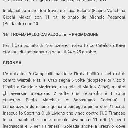
In classifica marcatori troviamo Luca Bulanti (Fusine Valtellina
Giochi Maker) con 11 reti tallonato da Michele Paganoni
(Polifaedo) con 10.
16° TROFEO FALCO CATALDO a.m. – PROMOZIONE
Per il Campionato di Promozione, Trofeo Falco Cataldo, ottava
giornata di campionato giocata il 24 e 25 ottobre.
GIRONE A
L’’Acrobatica 6 Campanili mantiene l’imbattibilità e nel match
contro Webtek Rist. al Crap segna 5 volte (doppiette di Nicolò
Rinaldi e Gabriele Moderana, una rete di Matteo Zanzi), mentre
gli avversari insaccano 2 volte (Iris Pepmarku e 1 volta
ciascuno Paolo Marchetti e Sebastiano Cederna). I
biancoazzurri dominano quindi a punteggio pieno con 21 punti.
Insegue lo Sporting Club Livigno che vince contro l’US Tiranese
in un match che conta complessivamente 11 reti (6 per i
livignaschi e 5 per i tiranesi). Goleada anche a Tresivio dove