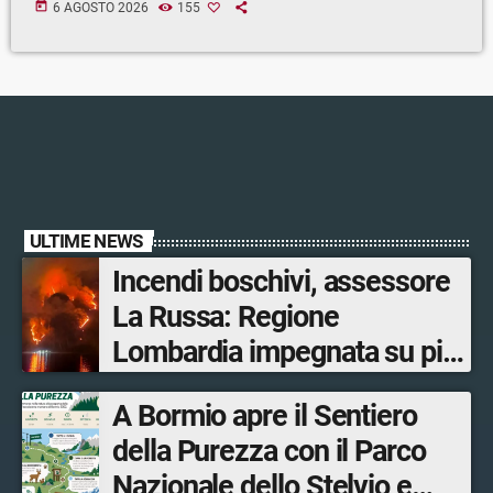
today
6 AGOSTO 2026
155
ULTIME NEWS
Incendi boschivi, assessore
La Russa: Regione
Lombardia impegnata su più
fronti, 48 volontari coinvolti
A Bormio apre il Sentiero
tra le province di Lecco,
della Purezza con il Parco
Sondrio, Milano e Como
Nazionale dello Stelvio e