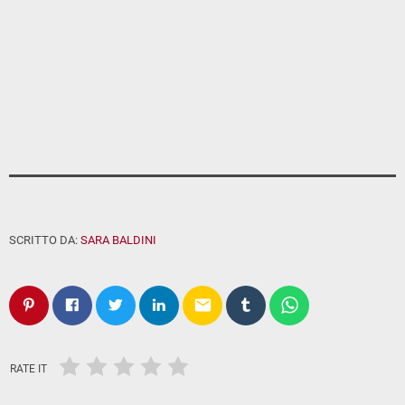
SCRITTO DA:
SARA BALDINI
email
RATE IT