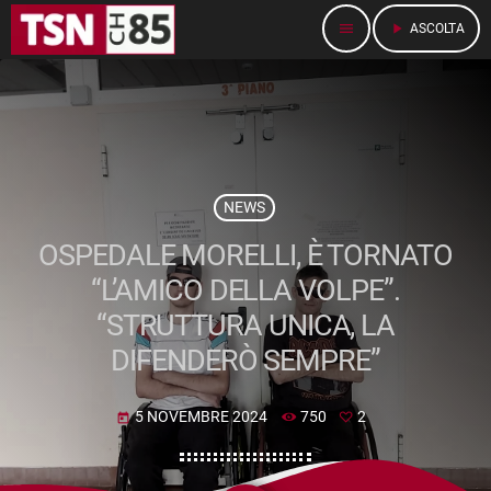
menu
play_arrow
ASCOLTA
NEWS
OSPEDALE MORELLI, È TORNATO
“L’AMICO DELLA VOLPE”.
“STRUTTURA UNICA, LA
DIFENDERÒ SEMPRE”
5 NOVEMBRE 2024
750
2
today