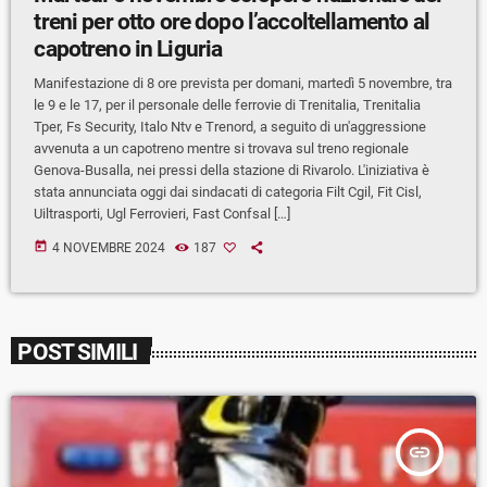
treni per otto ore dopo l’accoltellamento al
capotreno in Liguria
Manifestazione di 8 ore prevista per domani, martedì 5 novembre, tra
le 9 e le 17, per il personale delle ferrovie di Trenitalia, Trenitalia
Tper, Fs Security, Italo Ntv e Trenord, a seguito di un'aggressione
avvenuta a un capotreno mentre si trovava sul treno regionale
Genova-Busalla, nei pressi della stazione di Rivarolo. L'iniziativa è
stata annunciata oggi dai sindacati di categoria Filt Cgil, Fit Cisl,
Uiltrasporti, Ugl Ferrovieri, Fast Confsal […]
today
4 NOVEMBRE 2024
187
POST SIMILI
insert_link