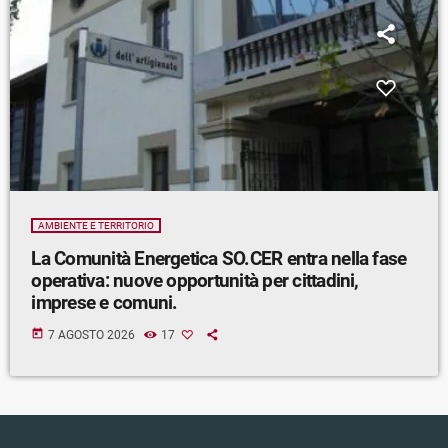
AMBIENTE E TERRITORIO
La Comunità Energetica SO.CER entra nella fase
operativa: nuove opportunità per cittadini,
imprese e comuni.
today
7 AGOSTO 2026
17