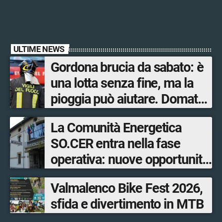
ULTIME NEWS
Gordona brucia da sabato: è
una lotta senza fine, ma la
pioggia può aiutare. Domato
l’incendio a Novate Mezzola
La Comunità Energetica
SO.CER entra nella fase
operativa: nuove opportunità
per cittadini, imprese e
Valmalenco Bike Fest 2026,
comuni.
sfida e divertimento in MTB