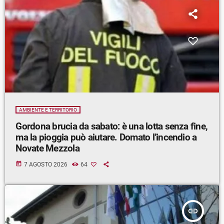
AMBIENTE E TERRITORIO
Gordona brucia da sabato: è una lotta senza fine,
ma la pioggia può aiutare. Domato l’incendio a
Novate Mezzola
today
7 AGOSTO 2026
64
insert_link