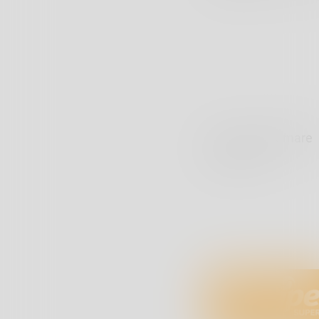
Per info chiamare
Dopo le 18.