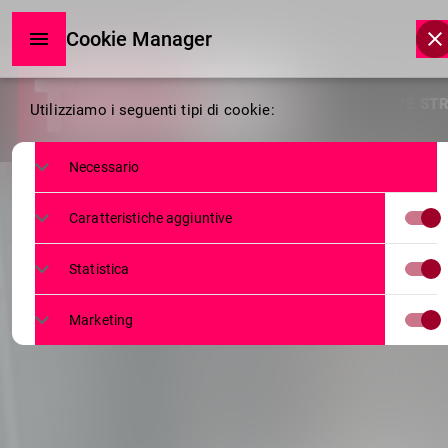
Cookie Manager
Cookie
HOME
LIVE ST
Utilizziamo i seguenti tipi di cookie:
Manager
Necessario
Caratteristiche aggiuntive
Statistica
Marketing