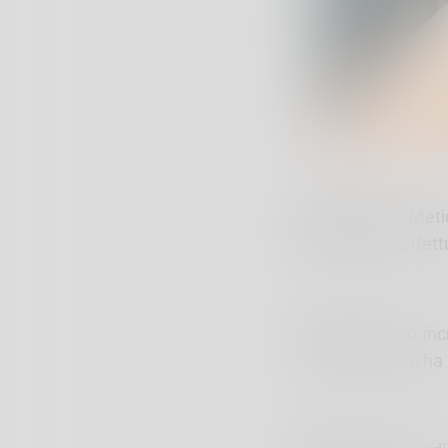
Diego Brown
Metic
obbediente e affett
Rollo
Bellissimo in
una vita difficile, 