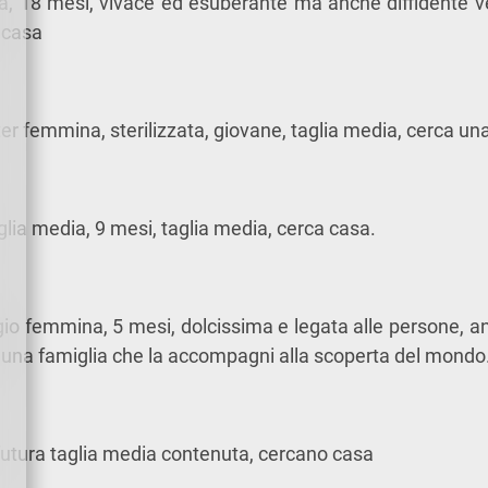
a, 18 mesi, vivace ed esuberante ma anche diffidente v
 casa
ter femmina, sterilizzata, giovane, taglia media, cerca un
glia media, 9 mesi, taglia media, cerca casa.
io femmina, 5 mesi, dolcissima e legata alle persone, a
a una famiglia che la accompagni alla scoperta del mondo
futura taglia media contenuta, cercano casa