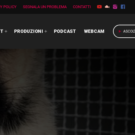
Y POLICY
SEGNALA UN PROBLEMA
CONTATTI
RT
PRODUZIONI
PODCAST
WEBCAM
play_arrow
ASCOL