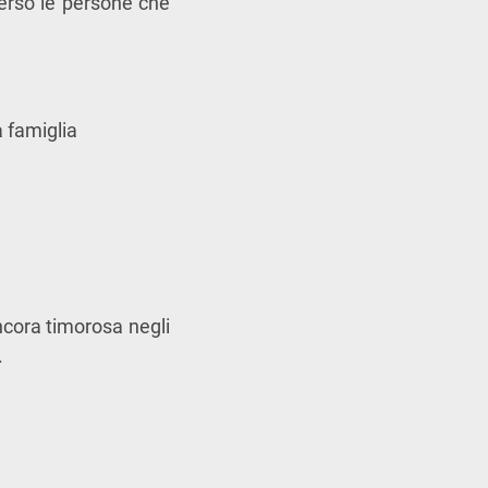
erso le persone che
a famiglia
ncora timorosa negli
.