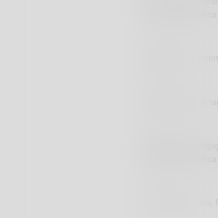
Dakota
Taglia medi
non conosce, cerca
Macchia;
Incr. Poin
Gringo,
lupetto di ta
Trilly
Incrocio segug
spazi esterni, cerc
Cucciole
di 4 mesi, 