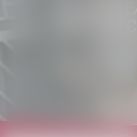
AL CANILE
CERCANO C