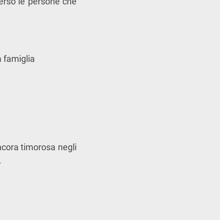
erso le persone che
a famiglia
ncora timorosa negli
.