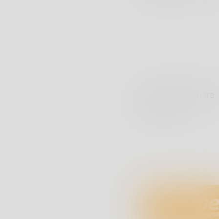
Per info chiamare
Dopo le 18.