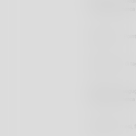
Dakota
Taglia medi
non conosce, cerca
Macchia;
Incr. Poin
Gringo,
lupetto di ta
Trilly
Incrocio segug
spazi esterni, cerc
Cucciole
di 4 mesi, 