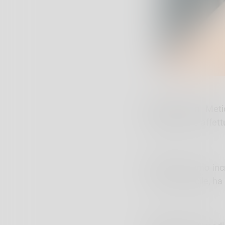
Diego Brown
Metic
obbediente e affett
Rollo
Bellissimo in
una vita difficile, 