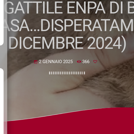
/GATTILE ENPA DI 
ASA…DISPERATAME
DICEMBRE 2024)
2 GENNAIO 2025
366
today