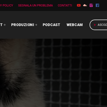
Y POLICY
SEGNALA UN PROBLEMA
CONTATTI
RT
PRODUZIONI
PODCAST
WEBCAM
play_arrow
ASCOL