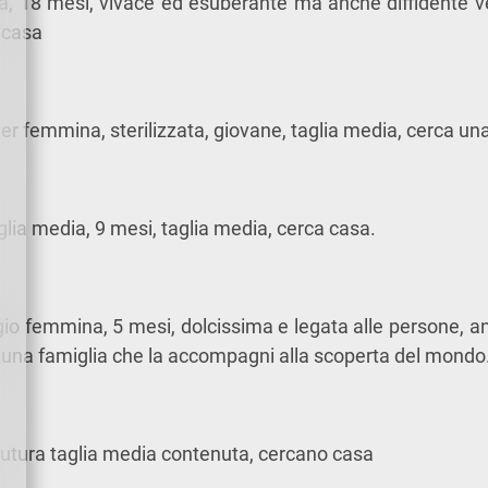
a, 18 mesi, vivace ed esuberante ma anche diffidente v
 casa
ter femmina, sterilizzata, giovane, taglia media, cerca un
glia media, 9 mesi, taglia media, cerca casa.
io femmina, 5 mesi, dolcissima e legata alle persone, a
a una famiglia che la accompagni alla scoperta del mondo
futura taglia media contenuta, cercano casa