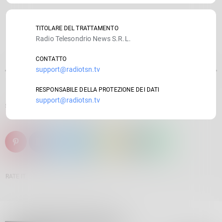
TITOLARE DEL TRATTAMENTO
Radio Telesondrio News S.R.L.
CONTATTO
support@radiotsn.tv
RESPONSABILE DELLA PROTEZIONE DEI DATI
support@radiotsn.tv
SCRITTO DA:
GIULIANO PADRONI
email
RATE IT