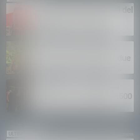
Sondrio, domani i funerali del
carabiniere Alessandro
Giannetti: aveva 42 anni
Soccorso Alpino, doppio
intervento in Valmasino: due
escursionisti soccorsi in
poche ore
Madesimo, escursionista
bloccato in un canale a 2.500
metri: salvato nella notte
ULTIMI VIDEO