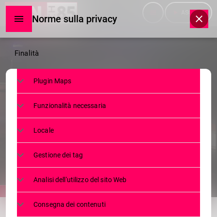
menu
play_arrow
ASCOLTA
Norme sulla privacy
Norme
Finalità
sulla
Plugin Maps
privacy
NEWS
Funzionalità necessaria
SONDRIO, UN ALTRO
INVESTIMENTO IN VIA VANONI
Locale
25 GENNAIO 2025
228
2
today
Gestione dei tag
Analisi dell'utilizzo del sito Web
share
email
Consegna dei contenuti
2