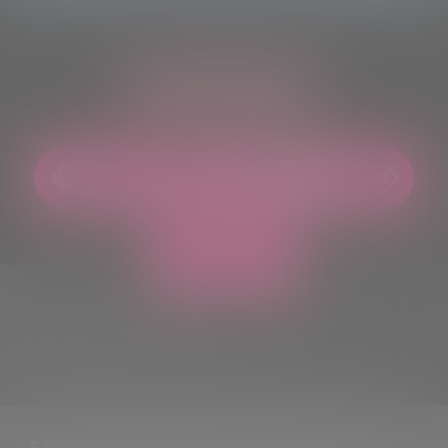
ASCOLTACI OVUNQUE
© 2021 TUTTI I DIRITTI RISERVATI. VIETATA LA RIPRODUZIONE,