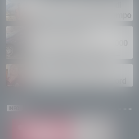
Gordona, una settimana di
fuoco, si spera nel maltempo
Sondrio, furti nei
supermercati per oltre 3000
euro, foglio di via per un
ventinovenne
Calici Valtellina, Sondrio
brinda a un’estate da record
INFO