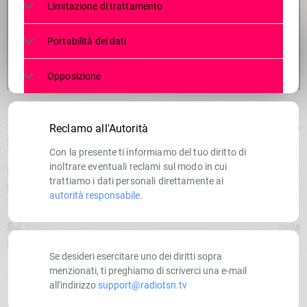
Limitazione di trattamento
Portabilità dei dati
Opposizione
Solo pochi giorni fa una persona investita mentre attraversava
Reclamo all'Autorità
lungo la stessa strada del capoluogo sulle strisce pedonali.
Con la presente ti informiamo del tuo diritto di
inoltrare eventuali reclami sul modo in cui
Nel tardo pomeriggio di oggi, intorno alle 18,40 un altro
trattiamo i dati personali direttamente ai
investimento in via Vanoni. Questa volta a rimanere ferita,
autorità responsabile
.
fortunatamente in maniera non grave, una donna di 70 anni.
Sul luogo dell’incidente i sanitari dell’AREU e gli agenti della
Polizia.
Se desideri esercitare uno dei diritti sopra
menzionati, ti preghiamo di scriverci una e-mail
all'indirizzo
support@radiotsn.tv