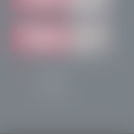
info@radiotsn.tv
Tele Sondrio News
TeleSondrioNews