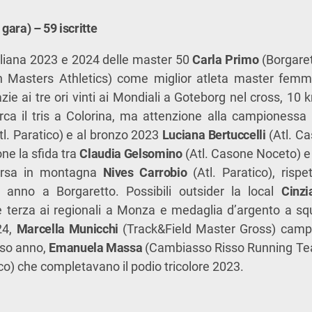
gara) – 59 iscritte
liana 2023 e 2024 delle master 50
Carla Primo
(Borgaret
 Masters Athletics) come miglior atleta master femmin
zie ai tre ori vinti ai Mondiali a Goteborg nel cross, 10
erca il tris a Colorina, ma attenzione alla campionessa
tl. Paratico) e al bronzo 2023
Luciana Bertuccelli
(Atl. Ca
ne la sfida tra
Claudia Gelsomino
(Atl. Casone Noceto) e
orsa in montagna
Nives Carrobio
(Atl. Paratico), risp
 anno a Borgaretto. Possibili outsider la local
Cinzi
 terza ai regionali a Monza e medaglia d’argento a squ
24,
Marcella Municchi
(Track&Field Master Gross) campi
rso anno,
Emanuela Massa
(Cambiasso Risso Running T
ico) che completavano il podio tricolore 2023.