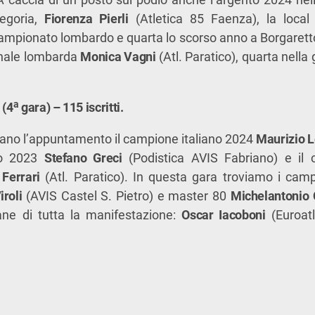
egoria,
Fiorenza Pierli
(Atletica 85 Faenza), la loca
 campionato lombardo e quarta lo scorso anno a Borgaretto
nale lombarda
Monica Vagni
(Atl. Paratico), quarta nella 
a
 (4
gara) – 115 iscritti.
ano l’appuntamento il campione italiano 2024
Maurizio L
nto 2023
Stefano Greci
(Podistica AVIS Fabriano) e il 
 Ferrari
(Atl. Paratico). In questa gara troviamo i campi
iroli
(AVIS Castel S. Pietro) e master 80
Michelantonio 
ane di tutta la manifestazione:
Oscar Iacoboni
(Euroatl