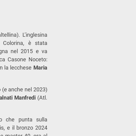
tellina). L’inglesina
 Colorina, è stata
agna nel 2015 e va
etica Casone Noceto:
n la lecchese
Maria
 (e anche nel 2023)
lnati Manfredi
(Atl.
to che punta sulla
ris, e il bronzo 2024
le master 40, ora al