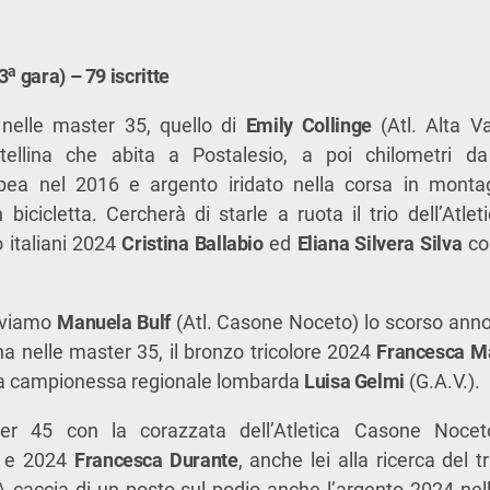
a
3
gara) – 79 iscritte
nelle master 35, quello di
Emily Collinge
(Atl. Alta Val
ltellina che abita a Postalesio, a poi chilometri da
ea nel 2016 e argento iridato nella corsa in mont
 bicicletta. Cercherà di starle a ruota il trio dell’Atl
o italiani 2024
Cristina Ballabio
ed
Eliana Silvera Silva
co
roviamo
Manuela Bulf
(Atl. Casone Noceto) lo scorso anno
a nelle master 35, il bronzo tricolore 2024
Francesca Ma
la campionessa regionale lombarda
Luisa Gelmi
(G.A.V.).
er 45 con la corazzata dell’Atletica Casone Noce
 e 2024
Francesca Durante
, anche lei alla ricerca del t
A caccia di un posto sul podio anche l’argento 2024 nel