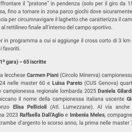
frontare il “pratone” in pendenza (solo per il giro da 1
esa, fino a tornare in zona parco giochi dove sicuramente
ncia per circumnavigare il laghetto che caratterizza il ca
i al rettilineo finale all’interno del campo sportivo.
 in programma a cui si aggiunge il cross corto di 3 km p
 favoriti.
a
(1
gara) – 65 iscritte
 la lecchese
Carmen Piani
(Circolo Minerva) campionessa 
024 nelle master 60 e
Luisa Pareto
(CUS Genova) quart
ice campionessa regionale lombarda 2025
Daniela Gilard
piccano il nome della campionessa italiana uscente
Gi
ronzo
Elisa Pellicioli
(Atl. Lumezzane). Al via anche 
ana 2023
Raffaella Dall’Aglio
e
Imbenia Meles
, compagne 
rambe d’argento lo scorso anno, la prima nelle master 7