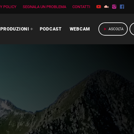
Y POLICY
SEGNALA UN PROBLEMA
CONTATTI
PRODUZIONI
PODCAST
WEBCAM
play_arrow
ASCOLTA