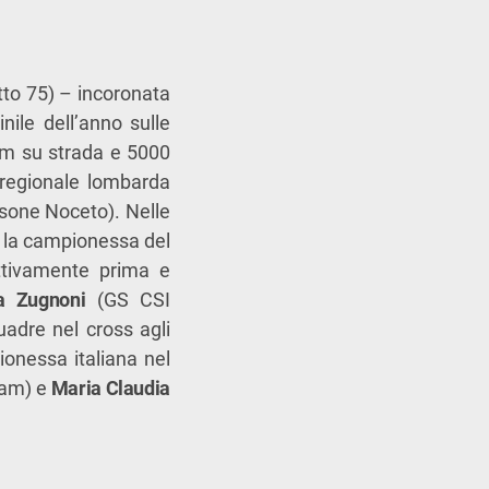
to 75) – incoronata
ile dell’anno sulle
 km su strada e 5000
 regionale lombarda
sone Noceto). Nelle
 la campionessa del
ettivamente prima e
a Zugnoni
(GS CSI
adre nel cross agli
onessa italiana nel
eam) e
Maria Claudia