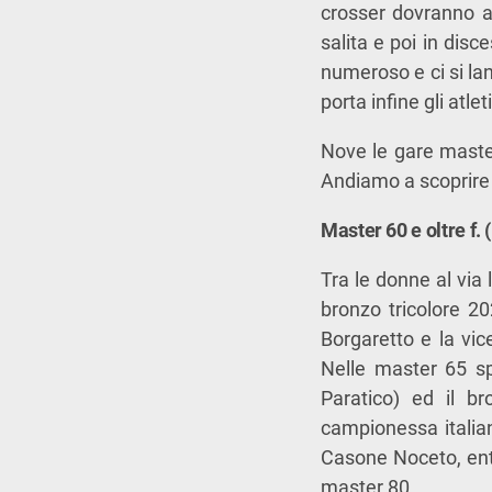
crosser dovranno af
salita e poi in disc
numeroso e ci si la
porta infine gli atlet
Nove le gare master
Andiamo a scoprire i
Master 60 e oltre f. 
Tra le donne al via
bronzo tricolore 2
Borgaretto e la v
Nelle master 65 s
Paratico) ed il b
campionessa itali
Casone Noceto, ent
master 80.