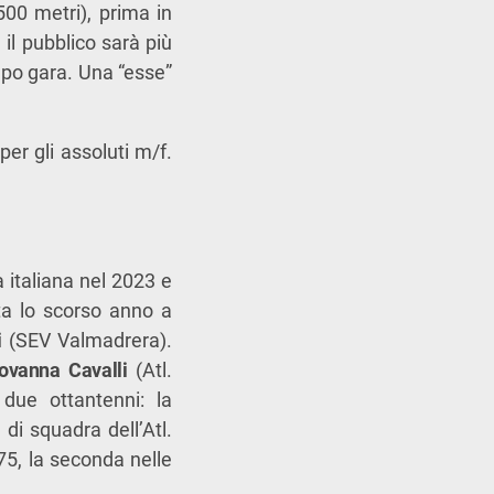
500 metri), prima in
 il pubblico sarà più
mpo gara. Una “esse”
er gli assoluti m/f.
italiana nel 2023 e
a lo scorso anno a
i
(SEV Valmadrera).
ovanna Cavalli
(Atl.
due ottantenni: la
di squadra dell’Atl.
5, la seconda nelle