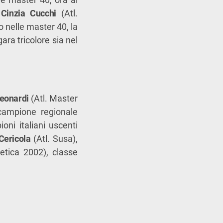
l
Cinzia Cucchi
(Atl.
 nelle master 40, la
gara tricolore sia nel
eonardi
(Atl. Master
campione regionale
oni italiani uscenti
Cericola
(Atl. Susa),
etica 2002), classe