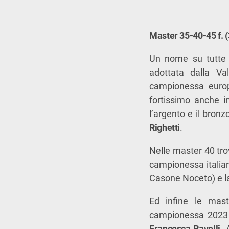
Master 35-40-45 f. (
Un nome su tutte 
adottata dalla Va
campionessa europ
fortissimo anche in
l’argento e il bronz
Righetti
.
Nelle master 40 t
campionessa italian
Casone Noceto) e 
Ed infine le mast
campionessa 2023
Francesca Ravelli
. 