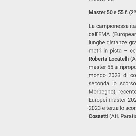
a
Master 50 e 55 f. (2
La campionessa ita
dall’EMA (European
lunghe distanze gra
metri in pista – c
Roberta Locatelli
(A
master 55 si ripropo
mondo 2023 di c
seconda lo scorso
Morbegno), recente
Europei master 20
2023 e terza lo sco
Cossetti
(Atl. Parat