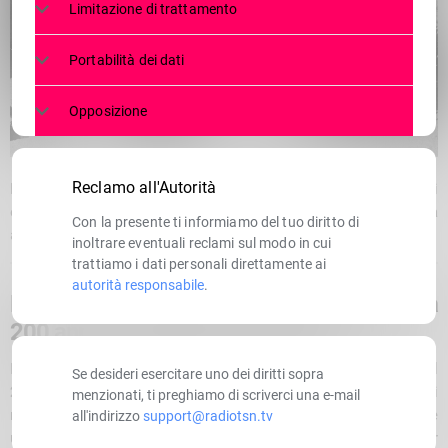
Limitazione di trattamento
Portabilità dei dati
Opposizione
Reclamo all'Autorità
Nel 2025 la Strada dello Stelvio compie 200 anni. Scopri tutti gli
eventi, le celebrazioni culturali e sportive in programma da
Con la presente ti informiamo del tuo diritto di
aprile a settembre in Lombardia, Alto Adige e Val Müstair.
inoltrare eventuali reclami sul modo in cui
trattiamo i dati personali direttamente ai
autorità responsabile
.
La Regina delle Strade Alpine festeggia
200 anni: il calendario eventi 2025
Il
bicentenario della Strada dello Stelvio
, in programma per il
Se desideri esercitare uno dei diritti sopra
2025
, sarà un’occasione unica per celebrare una delle strade di
menzionati, ti preghiamo di scriverci una e-mail
montagna più spettacolari al mondo. Un tracciato iconico che
all'indirizzo
support@radiotsn.tv
unisce da
oltre due secoli
Lombardia, Alto Adige e la Val Müstair