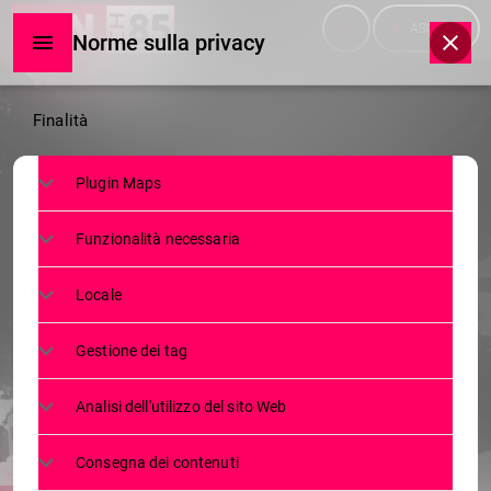
menu
play_arrow
ASCOLTA
Norme sulla privacy
Norme
Finalità
sulla
Plugin Maps
privacy
NEWS
Funzionalità necessaria
200 ANNI DI STRADA DELLO
STELVIO: EVENTI, STORIA E
Locale
CELEBRAZIONI DEL
Gestione dei tag
BICENTENARIO 2025
Analisi dell'utilizzo del sito Web
23 APRILE 2025
111
today
Consegna dei contenuti