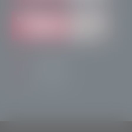
info@radiotsn.tv
Tele Sondrio News
TeleSondrioNews