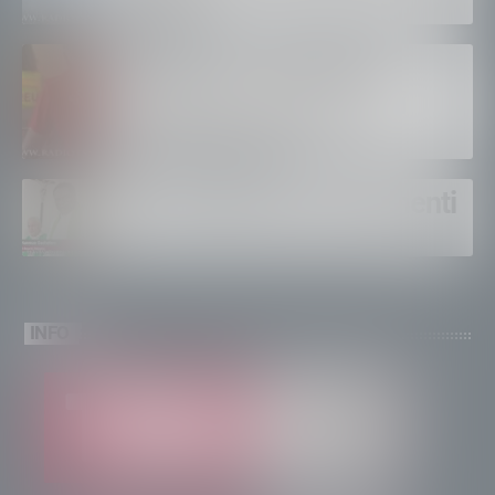
di tutto”
Bertolaso. “Soccorso in
montagna, orgoglioso di
come si lavora”
Un solo altare, tre continenti
INFO