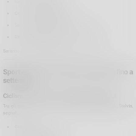
Giri in
carrozze storiche
Concerti e spettacoli culturali
Stand con
prodotti tipici
delle tre regioni
Ricostruzioni storiche
e laboratori per giovani
Saranno disponibili
navette
per facilitare l’accesso.
Sport e natura: eventi da non perdere fino a
settembre
Ciclismo: la Stelvio, icona della Cima Coppi
Tra gli eventi sportivi legati al
ciclismo sulla Strada dello Stelvio
,
segnaliamo:
Giro d’Italia
(28 maggio)