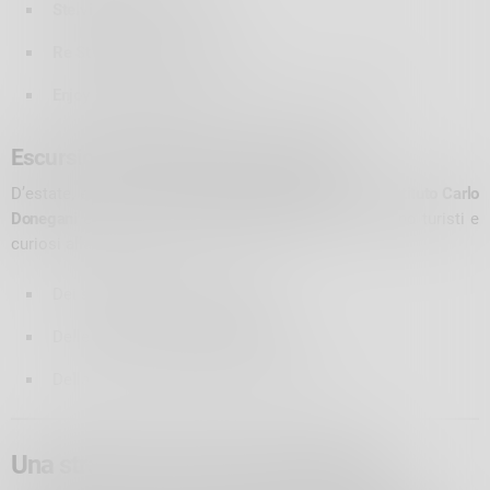
Stelvio Santini
(8 giugno)
Re Stelvio Mapei
(13 luglio)
Enjoy Stelvio Valtellina
(da maggio a settembre)
Escursioni guidate e percorsi storici
D’estate, escursioni con
guide alpine ed esperti
dell’
Istituto Carlo
Donegani
e del
Parco Nazionale dello Stelvio
porteranno turisti e
curiosi alla scoperta:
Dei
sentieri della Guerra Bianca
Delle
trincee e postazioni storiche
Della flora e fauna del Parco Nazionale
Una strada tra storia e innovazione