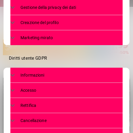
share
email
Gestione della privacy dei dati
Creazione del profilo
Marketing mirato
Diritti utente GDPR
Informazioni
Accesso
Rettifica
Cancellazione