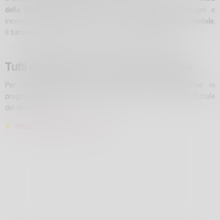
della Strada dello Stelvio
. Laboratori per giovani, convegni e
incontri apriranno una riflessione sulla
sostenibilità ambientale
,
il
turismo responsabile
e le
nuove forme di mobilità
.
Tutti gli aggiornamenti sul sito ufficiale
Per rimanere aggiornato su
eventi, orari e iniziative
in
programma tra aprile e settembre 2025, visita la pagina ufficiale
del bicentenario:
https://stelvio200.bormio.eu/