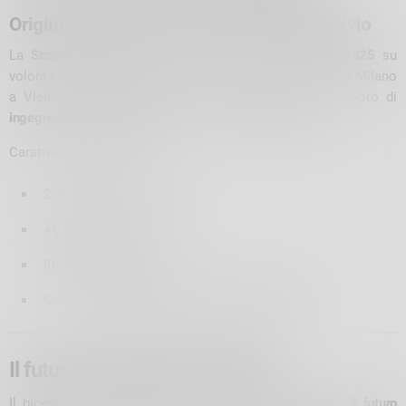
Origini e costruzione della Strada dello Stelvio
La
Strada dello Stelvio
fu costruita tra il
1820 e il 1825
su
volontà dell’Imperatore Francesco I d’Asburgo per unire Milano
a Vienna senza passare dalla Svizzera. Fu un capolavoro di
ingegneria civile dell’epoca
, ideata da
Carlo Donegani
.
Caratteristiche principali:
2.758 metri
di altitudine
46,5 km
di lunghezza
88 tornanti
panoramici
Collega
Lombardia, Alto Adige e Val Müstair
Il futuro della Regina delle Alpi
Il bicentenario sarà anche occasione per
immaginare il futuro