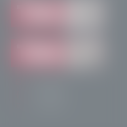
info@radiotsn.tv
Tele Sondrio News
TeleSondrioNews