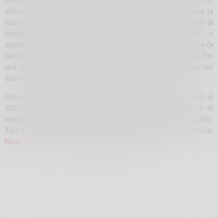
difficile da reperire il personale a indirizzo benessere (91,2%),
elettrico (90,5%) e meccanico (61,8%). Per quanto riguarda la
tipologia contrattuale, questo mese rimane stabile l’offerta di
contratti stabili (contratto a tempo indeterminato o
apprendistato), pari al 14%, contro l’86% di contratti a termine (a
tempo determinato o altri contratti con durata predefinita). Per
una quota pari al 47% delle entrate viene richiesta ai candidati
esperienza professionale specifica o nello stesso settore.
Cresce l’interesse per i giovani con meno di 30 anni, che sale al
33%, soprattutto per l’inserimento in aree commerciali e di
vendita (53,6%) e aree tecniche e della progettazione (38%).
Tutti i risultati dell’indagine sono disponibili sul sito camerale:
https://www.so.camcom.it/indagine-excelsior
.