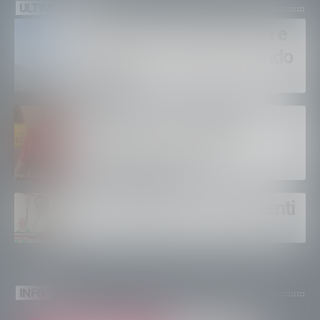
ULTIMI VIDEO
Bruciano ancora Gordona e
Samolaco: “Stiamo facendo
di tutto”
Bertolaso. “Soccorso in
montagna, orgoglioso di
come si lavora”
Un solo altare, tre continenti
INFO