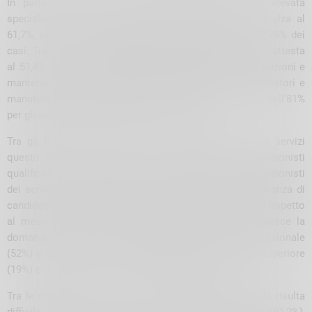
In particolar modo, tra le figure dirigenziali e ad elevata
specializzazione la difficoltà media di reperimento si alza al
61,7%, con i tecnici della salute difficili da reperire nel 75% dei
casi. Tra gli operai, la difficoltà media di reperimento si attesta
al 51,4%, con picchi dell’84,3% per gli addetti alle costruzioni e
mantenimento di strutture edili, dell’82,6% per gli installatori e
manutentori di attrezzature elettriche ed elettroniche e dell’81%
per gli addetti alla rifinitura delle costruzioni.
Tra gli impiegati delle professioni commerciali e dei servizi
questo mese si fatica a trovare soprattutto professionisti
qualificati nei servizi sanitari e sociali (85,7%) e professionisti
dei servizi personali (68%), in entrambi i casi per mancanza di
candidati. Sotto il profilo dell’istruzione, rimane stabile rispetto
al mese scorso la ricerca di laureati (3%), mentre cresce la
domanda di personale con qualifica o diploma professionale
(52%) e cala la richiesta di diplomati di scuola media superiore
(19%) e di personale con scuola dell’obbligo (24%).
Tra le qualifiche di formazione o diploma professionale risulta