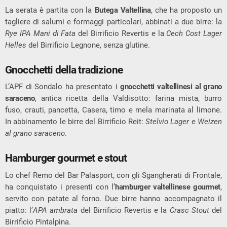
La serata è partita con la
Butega Valtellina
, che ha proposto un
tagliere di salumi e formaggi particolari, abbinati a due birre: la
Rye IPA Mani di Fata
del Birrificio Revertis e la
Cech Cost Lager
Helles
del Birrificio Legnone, senza glutine.
Gnocchetti della tradizione
L’APF di Sondalo ha presentato i
gnocchetti valtellinesi al grano
saraceno
, antica ricetta della Valdisotto: farina mista, burro
fuso, crauti, pancetta, Casera, timo e mela marinata al limone.
In abbinamento le birre del Birrificio Reit:
Stelvio Lager
e
Weizen
al grano saraceno
.
Hamburger gourmet e stout
Lo chef Remo del Bar Palasport, con gli Sgangherati di Frontale,
ha conquistato i presenti con l’
hamburger valtellinese gourmet
,
servito con patate al forno. Due birre hanno accompagnato il
piatto: l’
APA ambrata
del Birrificio Revertis e la
Crasc Stout
del
Birrificio Pintalpina.