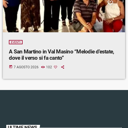
EVENTI
A San Martino in Val Masino “Melodie d’estate,
dove il verso si fa canto”
today
7 AGOSTO 2026
102
ULTIME NEWS