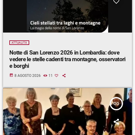
ATTUALITÀ
Notte di San Lorenzo 2026 in Lombardia: dove
vedere le stelle cadenti tra montagne, osservatori
e borghi
today
8 AGOSTO 2026
11
insert_link