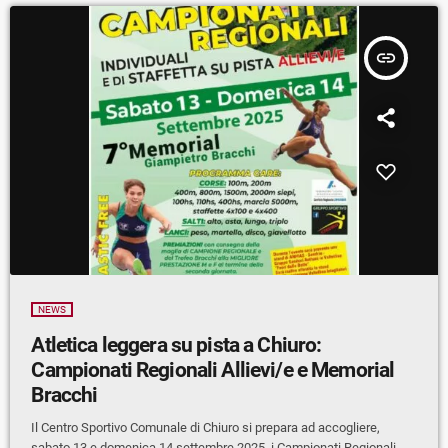
insert_link
NEWS
Atletica leggera su pista a Chiuro:
Campionati Regionali Allievi/e e Memorial
Bracchi
Il Centro Sportivo Comunale di Chiuro si prepara ad accogliere,
sabato 13 e domenica 14 settembre 2025, i Campionati Regionali