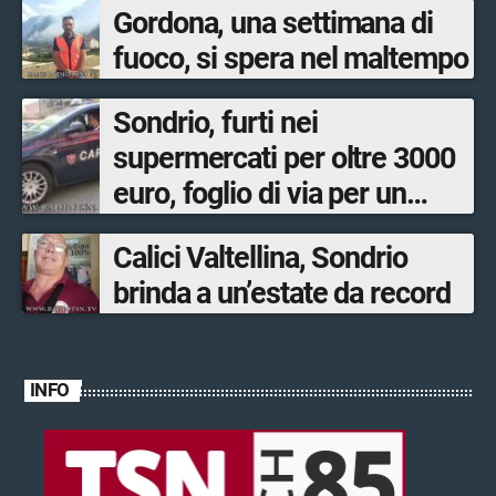
Gordona, una settimana di
fuoco, si spera nel maltempo
Sondrio, furti nei
supermercati per oltre 3000
euro, foglio di via per un
ventinovenne
Calici Valtellina, Sondrio
brinda a un’estate da record
INFO