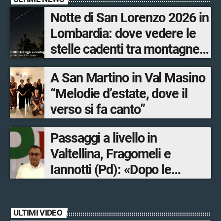
Notte di San Lorenzo 2026 in
Lombardia: dove vedere le
stelle cadenti tra montagne,
osservatori e borghi
A San Martino in Val Masino
“Melodie d’estate, dove il
verso si fa canto”
Passaggi a livello in
Valtellina, Fragomeli e
Iannotti (Pd): «Dopo le
Olimpiadi solo un terzo delle
opere sostitutive sarà
ULTIMI VIDEO
ultimato entro il 2026»