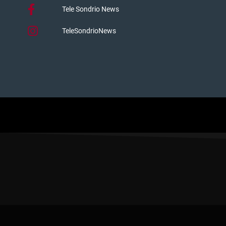
Tele Sondrio News
TeleSondrioNews