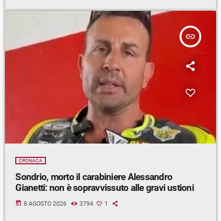
insert_link
CRONACA
Sondrio, morto il carabiniere Alessandro
Gianetti: non è sopravvissuto alle gravi ustioni
today
8 AGOSTO 2026
3794
1