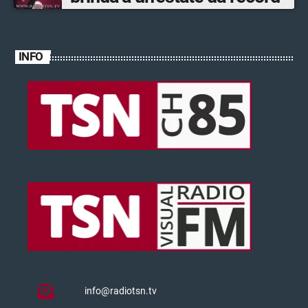
INFO
info@radiotsn.tv