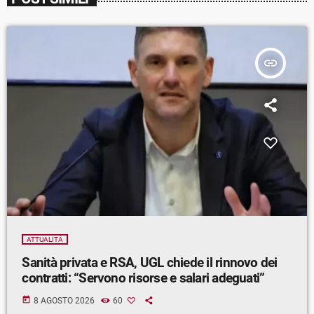
insert_link
ATTUALITÀ
Sanità privata e RSA, UGL chiede il rinnovo dei
contratti: “Servono risorse e salari adeguati”
today
8 AGOSTO 2026
60