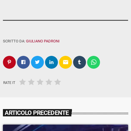
SCRITTO DA:
GIULIANO PADRONI
email
RATE IT
ARTICOLO PRECEDENTE