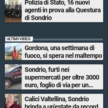
Polizia di Stato, 16 nuovi
agenti in prova alla Questura
di Sondrio
ULTIMI VIDEO
Gordona, una settimana di
fuoco, si spera nel maltempo
Sondrio, furti nei
supermercati per oltre 3000
euro, foglio di via per un
ventinovenne
Calici Valtellina, Sondrio
brinda a un’estate da record