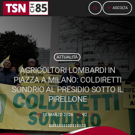
menu
play_arrow
ASCOLTA
ATTUALITÀ
AGRICOLTORI LOMBARDI IN
PIAZZA A MILANO: COLDIRETTI
SONDRIO AL PRESIDIO SOTTO IL
PIRELLONE
10 MARZO 2026
92
today