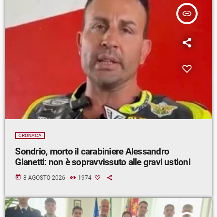
insert_link
CRONACA
Sondrio, morto il carabiniere Alessandro
Gianetti: non è sopravvissuto alle gravi ustioni
today
8 AGOSTO 2026
1974