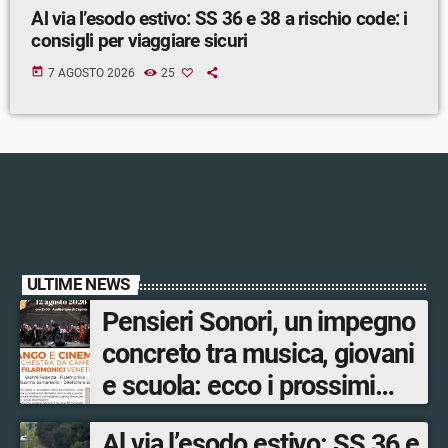
Al via l’esodo estivo: SS 36 e 38 a rischio code: i
consigli per viaggiare sicuri
today
7 AGOSTO 2026
25
ULTIME NEWS
Pensieri Sonori, un impegno
concreto tra musica, giovani
e scuola: ecco i prossimi
appuntamenti in Valtellina
Al via l’esodo estivo: SS 36 e