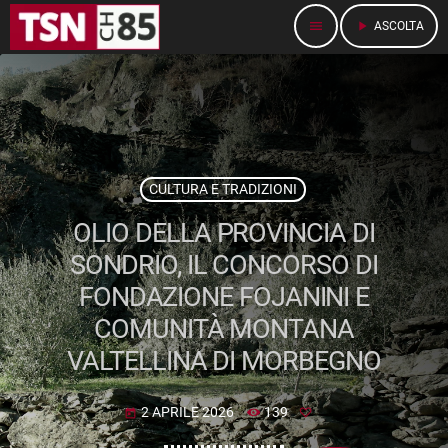
menu
play_arrow
ASCOLTA
CULTURA E TRADIZIONI
OLIO DELLA PROVINCIA DI
SONDRIO, IL CONCORSO DI
FONDAZIONE FOJANINI E
COMUNITÀ MONTANA
VALTELLINA DI MORBEGNO
2 APRILE 2026
139
today