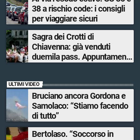
38 a rischio code: i consigli
per viaggiare sicuri
Sagra dei Crotti di
Chiavenna: già venduti
duemila pass. Appuntamento
il 5-6 e il 12-13 settembre.
ULTIMI VIDEO
Bruciano ancora Gordona e
Samolaco: “Stiamo facendo
di tutto”
Bertolaso. “Soccorso in