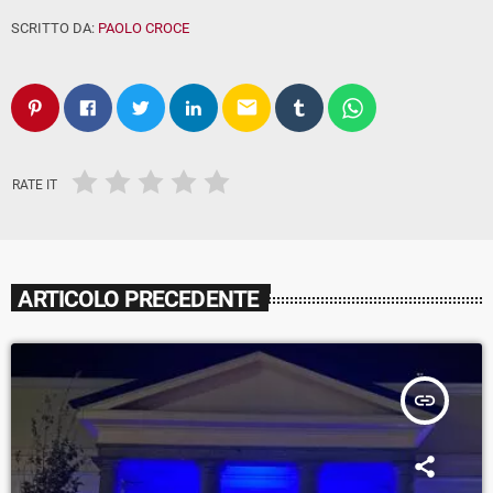
SCRITTO DA:
PAOLO CROCE
email
RATE IT
ARTICOLO PRECEDENTE
insert_link