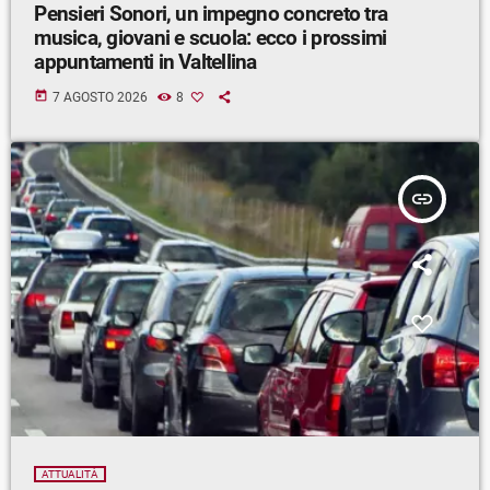
Pensieri Sonori, un impegno concreto tra
musica, giovani e scuola: ecco i prossimi
appuntamenti in Valtellina
today
7 AGOSTO 2026
8
insert_link
ATTUALITÀ