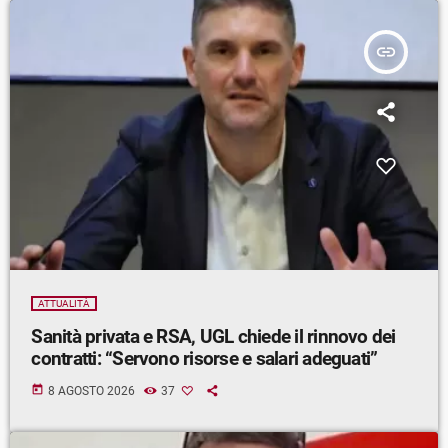
insert_link
ATTUALITÀ
Sanità privata e RSA, UGL chiede il rinnovo dei
contratti: “Servono risorse e salari adeguati”
today
8 AGOSTO 2026
37