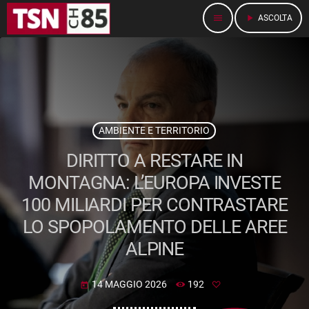
menu
play_arrow
ASCOLTA
AMBIENTE E TERRITORIO
DIRITTO A RESTARE IN
MONTAGNA: L’EUROPA INVESTE
100 MILIARDI PER CONTRASTARE
LO SPOPOLAMENTO DELLE AREE
ALPINE
14 MAGGIO 2026
192
today