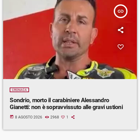
insert_link
CRONACA
Sondrio, morto il carabiniere Alessandro
Gianetti: non è sopravvissuto alle gravi ustioni
today
8 AGOSTO 2026
2968
1