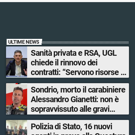
ULTIME NEWS
Sanità privata e RSA, UGL
chiede il rinnovo dei
contratti: “Servono risorse e
salari adeguati”
Sondrio, morto il carabiniere
Alessandro Gianetti: non è
sopravvissuto alle gravi
ustioni
Polizia di Stato, 16 nuovi