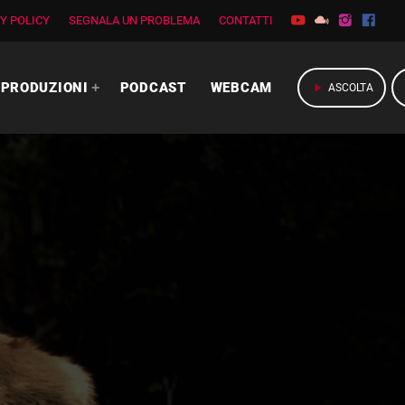
Y POLICY
SEGNALA UN PROBLEMA
CONTATTI
PRODUZIONI
PODCAST
WEBCAM
play_arrow
ASCOLTA