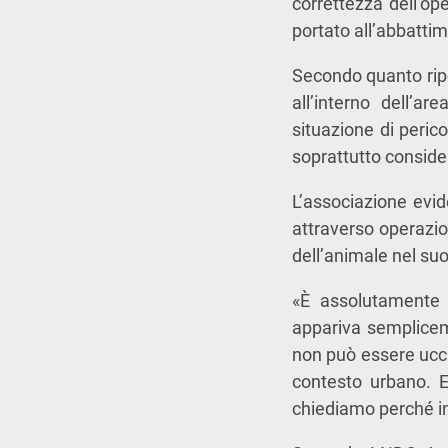
correttezza dell’op
portato all’abbatti
Secondo quanto ripor
all’interno dell’
situazione di peric
soprattutto conside
L’associazione evi
attraverso operazio
dell’animale nel suo
«È assolutamente i
appariva semplicem
non può essere ucc
contesto urbano. E
chiediamo perché in