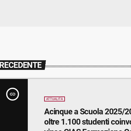
PRECEDENTE
insert_link
ATTUALITÀ
Acinque a Scuola 2025/2
oltre 1.100 studenti coinvo