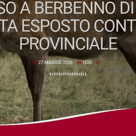
SO A BERBENNO DI 
TA ESPOSTO CONTR
PROVINCIALE
27 MAGGIO 2026
1030
today