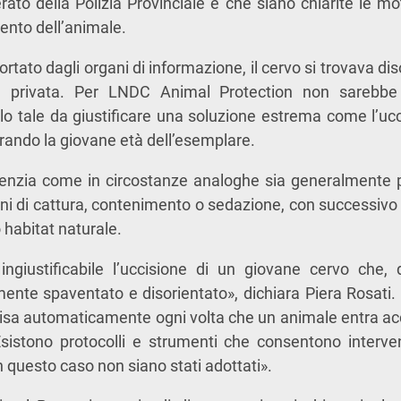
erato della Polizia Provinciale e che siano chiarite le m
mento dell’animale.
tato dagli organi di informazione, il cervo si trovava di
area privata. Per LNDC Animal Protection non sareb
olo tale da giustificare una soluzione estrema come l’ucc
rando la giovane età dell’esemplare.
denzia come in circostanze analoghe sia generalmente po
ni di cattura, contenimento o sedazione, con successivo r
 habitat naturale.
ngiustificabile l’uccisione di un giovane cervo che
ente spaventato e disorientato», dichiara
Piera Rosati
.
isa automaticamente ogni volta che un animale entra ac
sistono protocolli e strumenti che consentono interven
 questo caso non siano stati adottati».