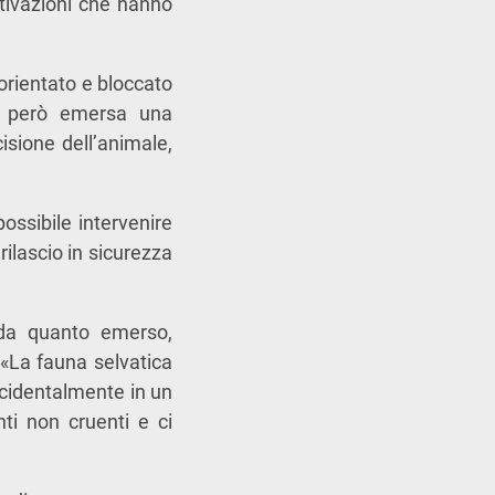
otivazioni che hanno
sorientato e bloccato
be però emersa una
isione dell’animale,
ssibile intervenire
ilascio in sicurezza
, da quanto emerso,
 «La fauna selvatica
cidentalmente in un
ti non cruenti e ci