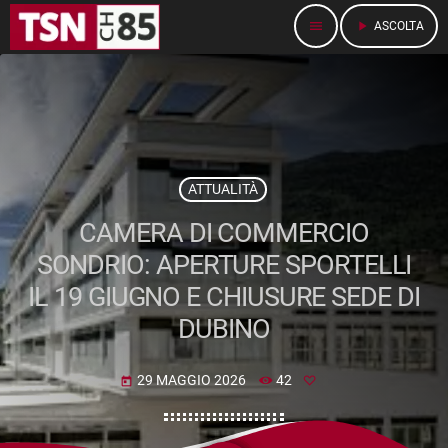
menu
play_arrow
ASCOLTA
ATTUALITÀ
CAMERA DI COMMERCIO
SONDRIO: APERTURE SPORTELLI
IL 19 GIUGNO E CHIUSURE SEDE DI
DUBINO
29 MAGGIO 2026
42
today