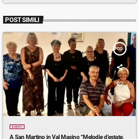
POST SIMILI
insert_link
EVENTI
A San Martino in Val Masino “Melodie d’estate,