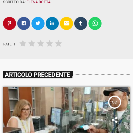
SCRITTO DA:
ELENA BOTTA
email
RATE IT
ARTICOLO PRECEDENTE
insert_link