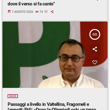
dove il verso si fa canto”
today
7 AGOSTO 2026
74
insert_link
NEWS
Passaggi a livello in Valtellina, Fragomeli e
Iannotti (Pd): «Dopo le Olimpiadi solo un terzo