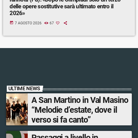
delle opere sostitutive sarà ultimato entro il
2026»
today
7 AGOSTO 2026
67
ULTIME NEWS
A San Martino in Val Masino
“Melodie d’estate, dove il
verso si fa canto”
Passaggi a livello in