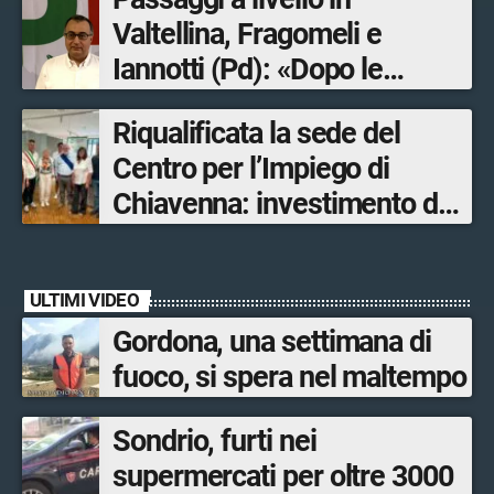
Valtellina, Fragomeli e
Iannotti (Pd): «Dopo le
Olimpiadi solo un terzo delle
Riqualificata la sede del
opere sostitutive sarà
Centro per l’Impiego di
ultimato entro il 2026»
Chiavenna: investimento da
quasi 250mila euro
ULTIMI VIDEO
Gordona, una settimana di
fuoco, si spera nel maltempo
Sondrio, furti nei
supermercati per oltre 3000