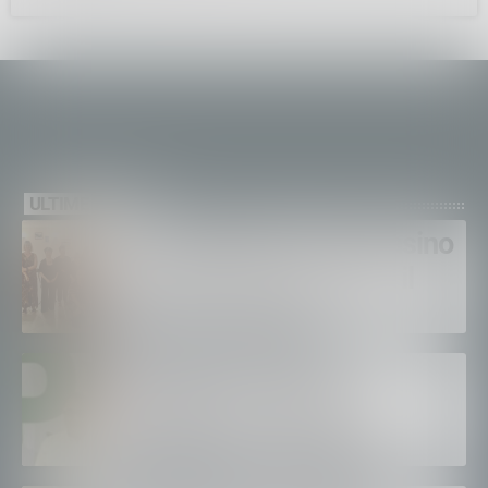
ULTIME NEWS
A San Martino in Val Masino
“Melodie d’estate, dove il
verso si fa canto”
Passaggi a livello in
Valtellina, Fragomeli e
Iannotti (Pd): «Dopo le
Olimpiadi solo un terzo delle