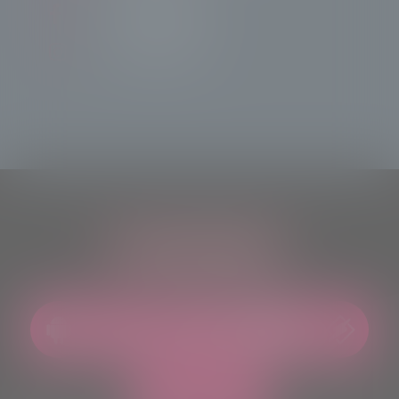
Tele Sondrio News
TeleSondrioNews
ASCOLTACI OVUNQUE