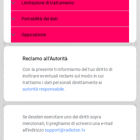
Limitazione di trattamento
Portabilità dei dati
Opposizione
In occasione della Giornata Mondiale della Bicicletta nasce il
Grand Tour della Lombardia by A2A
, un progetto che va oltre il
semplice itinerario cicloturistico e si propone come un vero e
Reclamo all'Autorità
proprio viaggio attraverso l’anima della regione. L’iniziativa,
Con la presente ti informiamo del tuo diritto di
realizzata grazie alla collaborazione tra A2A Life Company e Le
inoltrare eventuali reclami sul modo in cui
Strade Zitte, punta a promuovere una mobilità più sostenibile, il
trattiamo i dati personali direttamente ai
turismo lento e una nuova relazione con il territorio.
autorità responsabile
.
Il percorso si sviluppa lungo un anello di oltre 1.200 chilometri
suddiviso in 12 tappe e collega tutti i capoluoghi lombardi
attraverso strade secondarie, ciclovie e percorsi lontani dal
Se desideri esercitare uno dei diritti sopra
traffico intenso. Un itinerario che attraversa città d’arte, borghi
menzionati, ti preghiamo di scriverci una e-mail
storici, laghi, montagne, vigneti e campagne, offrendo ai
all'indirizzo
support@radiotsn.tv
cicloturisti la possibilità di scoprire la Lombardia da una