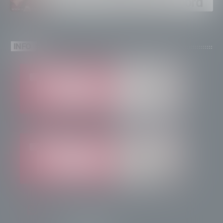
brinda a un’estate da record
INFO
info@radiotsn.tv