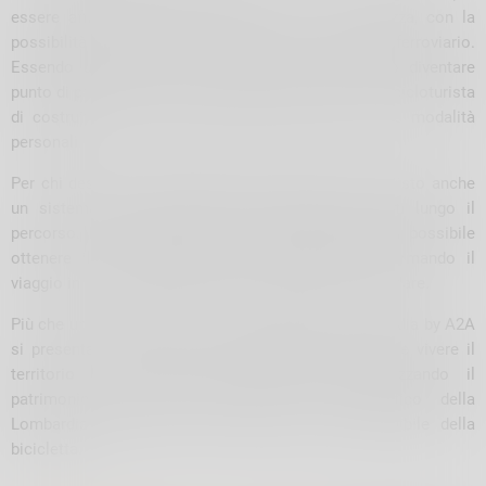
essere affrontato in piena autonomia e in sicurezza, con la
possibilità di integrare il viaggio con il trasporto ferroviario.
Essendo un percorso ad anello, ogni località può diventare
punto di partenza e di arrivo, consentendo a ciascun cicloturista
di costruire la propria esperienza secondo tempi e modalità
personali.
Per chi desidera completare l’intero itinerario è previsto anche
un sistema di 28 checkpoint fotografici distribuiti lungo il
percorso. Documentando il proprio passaggio sarà possibile
ottenere il certificato ufficiale di “finisher”, trasformando il
viaggio in una vera esperienza da collezionare e ricordare.
Più che una sfida sportiva, il Grand Tour della Lombardia by A2A
si presenta come un invito a rallentare, osservare e vivere il
territorio con maggiore consapevolezza, valorizzando il
patrimonio culturale, ambientale e paesaggistico della
Lombardia attraverso la forza semplice e sostenibile della
bicicletta.