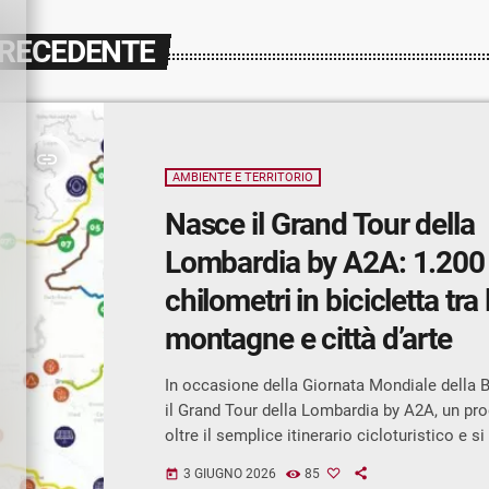
PRECEDENTE
insert_link
AMBIENTE E TERRITORIO
Nasce il Grand Tour della
Lombardia by A2A: 1.200
chilometri in bicicletta tra 
montagne e città d’arte
In occasione della Giornata Mondiale della B
il Grand Tour della Lombardia by A2A, un pro
oltre il semplice itinerario cicloturistico e 
un vero e proprio viaggio attraverso l'anima 
3 GIUGNO 2026
85
today
L'iniziativa, realizzata grazie alla collaboraz