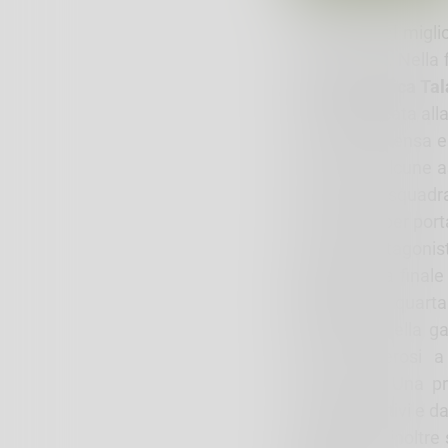
Si chiude nel migli
Promozione. Nella f
Termoidraulica
Ta
Coppa dedicata alla
Una sfida intensa e
anche con alcune as
difficoltà, la squ
necessarie per porta
Grande protagonist
indirizzato la final
Bruga
con la quarta 
Al termine della gar
giunti numerosi a 
dell’annata. Una p
risultati positivi e 
La finale ha inoltre