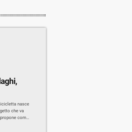
laghi,
icicletta nasce
getto che va
si propone come
della regione.
ione tra A2A Life