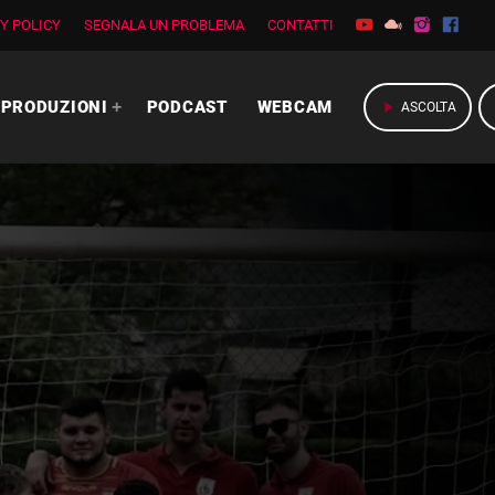
Y POLICY
SEGNALA UN PROBLEMA
CONTATTI
PRODUZIONI
PODCAST
WEBCAM
play_arrow
ASCOLTA