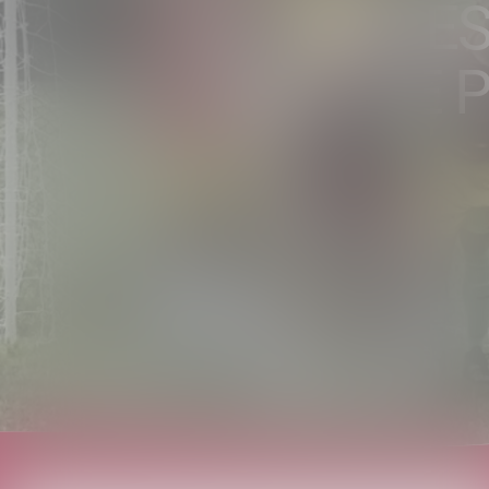
US TIRANES
FINALE E