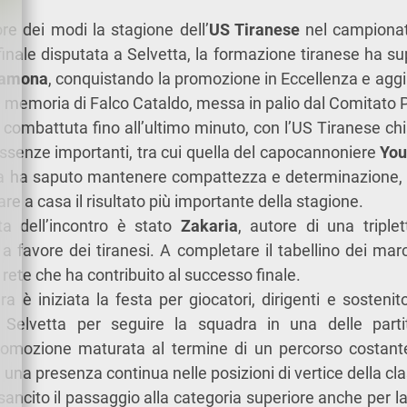
ore dei modi la stagione dell’
US Tiranese
nel campionat
inale disputata a Selvetta, la formazione tiranese ha su
lamona
, conquistando la promozione in Eccellenza e agg
 memoria di Falco Cataldo, messa in palio dal Comitato P
 combattuta fino all’ultimo minuto, con l’US Tiranese chi
senze importanti, tra cui quella del capocannoniere
You
adra ha saputo mantenere compattezza e determinazione, 
re a casa il risultato più importante della stagione.
a dell’incontro è stato
Zakaria
, autore di una triple
e a favore dei tiranesi. A completare il tabellino dei ma
rete che ha contribuito al successo finale.
a è iniziata la festa per giocatori, dirigenti e sostenit
Selvetta per seguire la squadra in una delle partit
romozione maturata al termine di un percorso costante
da una presenza continua nelle posizioni di vertice della cla
 sancito il passaggio alla categoria superiore anche per l