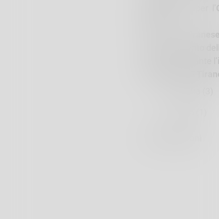
Talamona
e per l’
Mello
.
Per l’
US Tiranes
raggiungimento dell
compiuto durante l’
Marcatori US Tiran
Zakaria (3)
Bruga (1)
Lorenzo Cisani