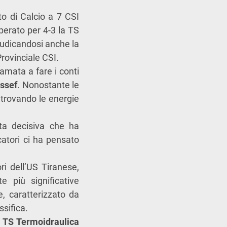
o di Calcio a 7 CSI
perato per 4-3 la TS
iudicandosi anche la
rovinciale CSI.
amata a fare i conti
ssef
. Nonostante le
trovando le energie
tta decisiva che ha
rcatori ci ha pensato
ori dell’US Tiranese,
e più significative
, caratterizzato da
ssifica.
a
TS
Termoidraulica