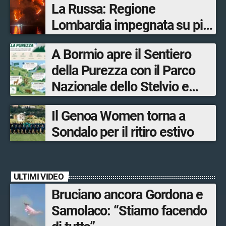
La Russa: Regione
Lombardia impegnata su più
fronti, 48 volontari coinvolti
A Bormio apre il Sentiero
tra le province di Lecco,
della Purezza con il Parco
Sondrio, Milano e Como
Nazionale dello Stelvio e
Bormio Tourism
Il Genoa Women torna a
Sondalo per il ritiro estivo
ULTIMI VIDEO
Bruciano ancora Gordona e
Samolaco: “Stiamo facendo