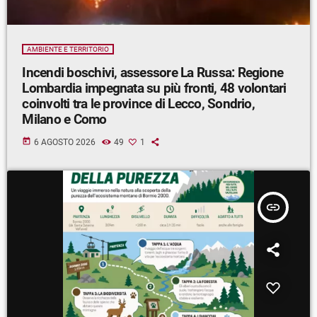
AMBIENTE E TERRITORIO
Incendi boschivi, assessore La Russa: Regione
Lombardia impegnata su più fronti, 48 volontari
coinvolti tra le province di Lecco, Sondrio,
Milano e Como
today
6 AGOSTO 2026
49
1
insert_link