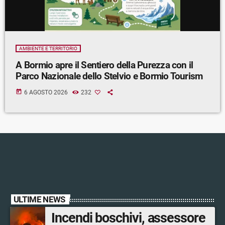
AMBIENTE E TERRITORIO
A Bormio apre il Sentiero della Purezza con il
Parco Nazionale dello Stelvio e Bormio Tourism
today
6 AGOSTO 2026
232
ULTIME NEWS
Incendi boschivi, assessore