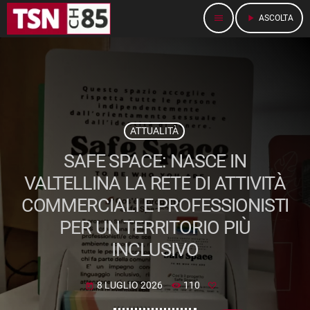
menu
play_arrow
ASCOLTA
ATTUALITÀ
SAFE SPACE: NASCE IN
VALTELLINA LA RETE DI ATTIVITÀ
COMMERCIALI E PROFESSIONISTI
PER UN TERRITORIO PIÙ
INCLUSIVO
8 LUGLIO 2026
110
today