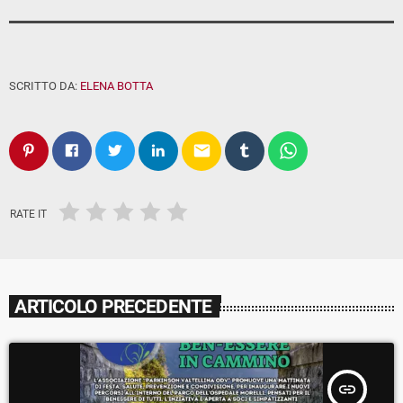
SCRITTO DA:
ELENA BOTTA
email
RATE IT
ARTICOLO PRECEDENTE
insert_link