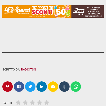
SCRITTO DA:
RADIOTSN
email
RATE IT