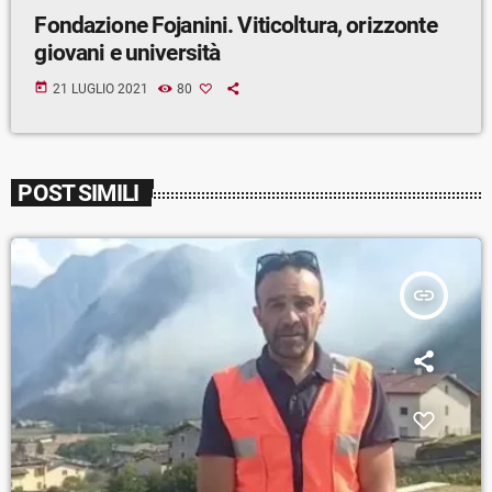
Fondazione Fojanini. Viticoltura, orizzonte
giovani e università
today
21 LUGLIO 2021
80
POST SIMILI
insert_link