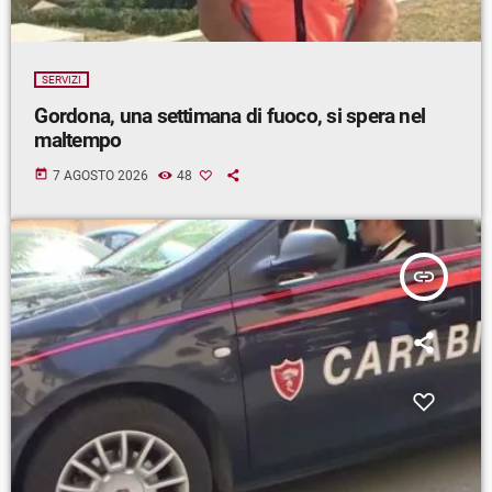
SERVIZI
Gordona, una settimana di fuoco, si spera nel
maltempo
today
7 AGOSTO 2026
48
insert_link