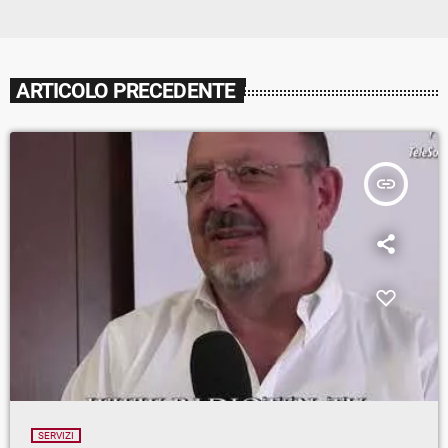
ARTICOLO PRECEDENTE
insert_link
SERVIZI