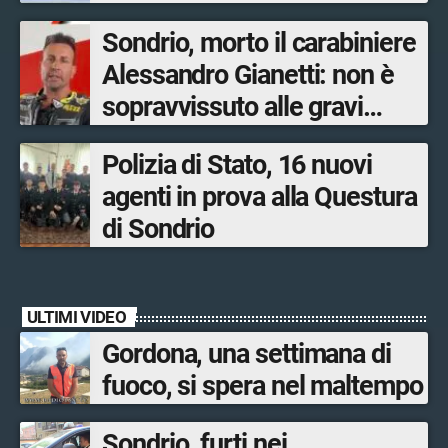
salari adeguati”
Sondrio, morto il carabiniere
Alessandro Gianetti: non è
sopravvissuto alle gravi
ustioni
Polizia di Stato, 16 nuovi
agenti in prova alla Questura
di Sondrio
ULTIMI VIDEO
Gordona, una settimana di
fuoco, si spera nel maltempo
Sondrio, furti nei