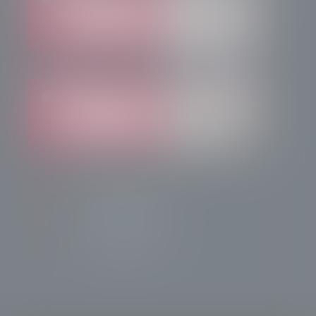
info@radiotsn.tv
Tele Sondrio News
TeleSondrioNews