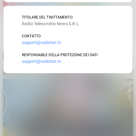
email
TITOLARE DEL TRATTAMENTO
Radio Telesondrio News S.R.L.
RATE IT
CONTATTO
support@radiotsn.tv
ARTICOLO PRECEDENTE
RESPONSABILE DELLA PROTEZIONE DEI DATI
support@radiotsn.tv
insert_link