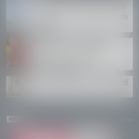
Bruciano ancora Gordona e
Samolaco: “Stiamo facendo
di tutto”
Bertolaso. “Soccorso in
montagna, orgoglioso di
come si lavora”
Un solo altare, tre continenti
INFO