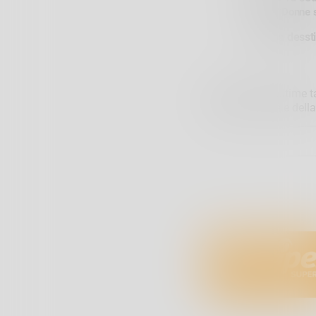
14.30
“
Donne s
Data da dessti
Anche queste ultime ta
della cura di sé e dell