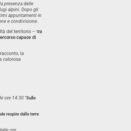
 la presenza delle
ugi alpini. Dopo gli
ltimi appuntamenti in
one e condivisione.
tà del territorio – t
ra
ercorso capace di
racconto, la
la calorosa
lle ore 14.30
“
Sulle
de respiro dalle terre
dalle ore