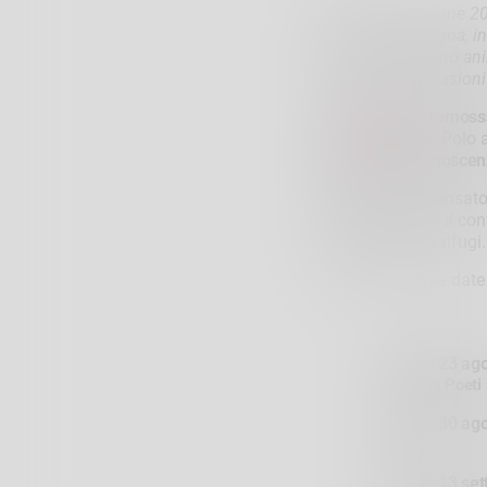
Prosegue l’edizione 2
donne in montagna, intr
incontri che hanno ani
programma, occasioni p
La rassegna,
promoss
cui
UNIMONT
, il Polo 
unire salute, conoscenz
Ogni evento è pensato 
testimonianza e il con
accoglienza dei rifugi.
Ecco le prossime date
Sabato 23 ag
tracce di Poeti 
Sabato 30 ag
alte
”
Sabato 13 se