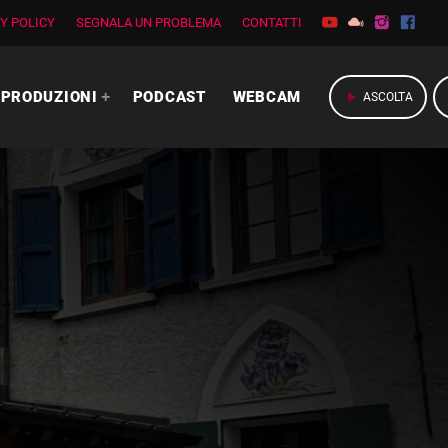
Y POLICY
SEGNALA UN PROBLEMA
CONTATTI
PRODUZIONI
PODCAST
WEBCAM
play_arrow
ASCOLTA