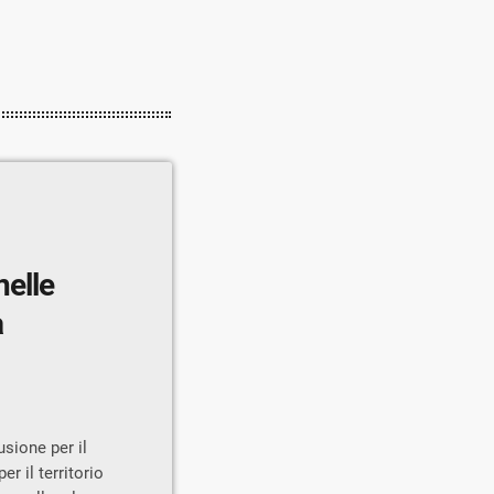
nelle
a
sione per il
er il territorio