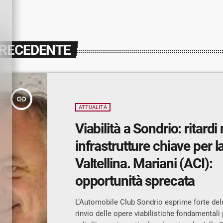
PRECEDENTE
insert_link
ATTUALITÀ
Viabilità a Sondrio: ritardi 
infrastrutture chiave per l
Valtellina. Mariani (ACI):
opportunità sprecata
L’Automobile Club Sondrio esprime forte delu
rinvio delle opere viabilistiche fondamentali p