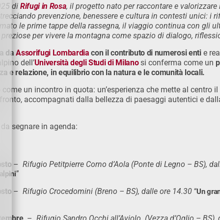
025 di
Rifugi in Rosa
, il progetto nato per raccontare e valorizzare
ecciando prevenzione, benessere e cultura in contesti unici: i rif
mato le prime tappe della rassegna, il viaggio continua con gli u
reziose per vivere la montagna come spazio di dialogo, riflessi
a da
Assorifugi Lombardia
con il contributo di numerosi enti
e real
alpino dell’
Università degli Studi di Milano
si conferma come un
p
a e relazione, in equilibrio con la natura e le comunità locali.
come un incontro in quota: un’esperienza che mette al centro il 
fronto, accompagnati dalla bellezza di paesaggi autentici e dal
 da segnare in agenda:
osto
–
Rifugio Petitpierre Corno d’Aola (Ponte di Legno – BS), da
alpini
”
osto
–
Rifugio Crocedomini (Breno – BS), dalle ore 14.30
“
Un gran
ttembre
–
Rifugio Sandro Occhi all’Aviolo (Vezza d’Oglio – BS), 