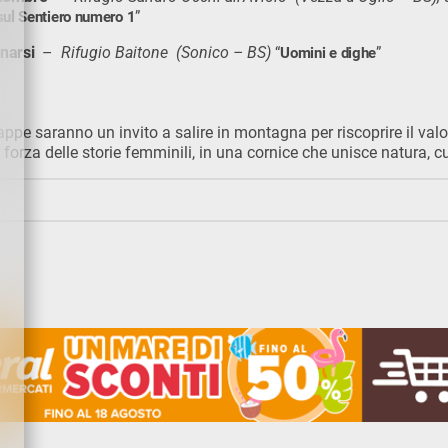
ul Sentiero numero 1
”
narsi
–
Rifugio Baitone (Sonico – BS)
“
Uomini e dighe
”
ppe saranno un invito a salire in montagna per riscoprire il valo
a forza delle storie femminili, in una cornice che unisce natura, 